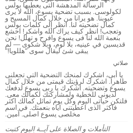
الرسالة المدهشة التى يعطيها بولس
لكولوسى. بسبب تضحية يسوع، الله لا يرى
عيوبنا. هو يرانا من خلال كمال المسيح و
كمال تضحيته لنا. انظر إلى كلمات بولس
وتعجب! انظر كيف يراك الله واشكر! اخشع
بنعمة الله لنا فى يسوع وافرح و تهلل! نحن
قديسين في عينيه، بلا لوم، وبلا شكوى — لم
يبقى شئ ليقال سوى "هللويا!"
صلاتي
يا أبى، اشكرك لمنحك التضحية التى تجعلنى
طاهرا. اشكرك لرؤيتك قيمتى من خلال كمال
يسوع وتضحيته. اشكرك يا ربى يسوع لدفعك
لديونى للخطية ولمشاركتك لكمالك معى.
فلتكن حياتى اليوم وكل يوم تماثل كمالك اكثر
فاكثر الذى اعطيتنى اياه بنعمتك. في اسم
مخلصى يسوع اصلى. آمين.
التأملات و الصلاة على آيــة اليوم كتبت