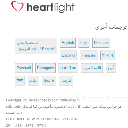
ترجمات أخري
Deutsch
中文
English
نسخة باللغتين:
(اللغة العربية / English)
Español
Français
한국어
اُردو
اللغة العربية
ภาษาไทย
Português
Русский
فارسی
తెలుగు
தமிழ்
हिन्दी
© 1998-2026 Heartlight, Inc. Verseoftheday.com
هو جزأ من شبكة ضوء القلب. كل الأيات الأنجليزية مأخوذة من (ما لم يذكر خلاف ذلك)
هذه النسخة
HOLY BIBLE, NEW INTERNATIONAL VERSION
© 1973, 1978, 1984, 2011