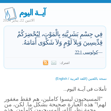
آيــة اليوم
الاثنين 22. يناير 2024
فِي جِسْمِ بَشَرِيَّتِهِ بِالْمَوْتِ، لِيُحْضِرَكُمْ
قِدِّيسِينَ وَبِلاَ لَوْمٍ وَلاَ شَكْوَى أَمَامَهُ.
—
كولوسى 22:1
اشترك:
نسخة باللغتين (اللغة العربية / English)
تأملات فى آيــة اليوم...
"المسيحيون ليسوا كاملين، هم فقط مغفور
لهم!" هذه العبارة صحيحة بشكل ما. لكن، من
وجهة نظر الله، المسيحيون كاملون. هذه