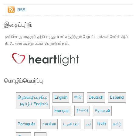
RSS
இதைப்பற்றி
ஒவ்வொரு மாதமும் தற்பொழுது 5 லட்சத்திற்கும் மேற்பட்ட மக்கள் வேர்ஸ் ஆப்
தி டே வை படித்து பயன் பெறுகிறார்கள்.
மொழிப்பெயர்ப்பு
இருமொழிப்பதிப்பு:
English
中文
Deutsch
Español
(தமிழ் / English)
Français
한국어
Русский
Português
ภาษาไทย
اللغة العربية
اُردو
हिन्दी
தமிழ்