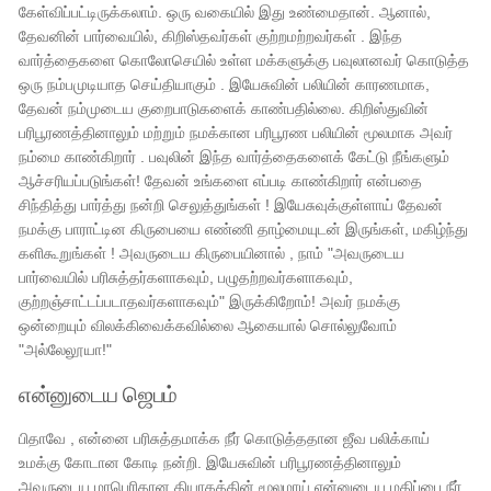
கேள்விப்பட்டிருக்கலாம். ஒரு வகையில் இது உண்மைதான். ஆனால்,
தேவனின் பார்வையில், கிறிஸ்தவர்கள் குற்றமற்றவர்கள் . இந்த
வார்த்தைகளை கொலோசெயில் உள்ள மக்களுக்கு பவுலானவர் கொடுத்த
ஒரு நம்பமுடியாத செய்தியாகும் . இயேசுவின் பலியின் காரணமாக,
தேவன் நம்முடைய குறைபாடுகளைக் காண்பதில்லை. கிறிஸ்துவின்
பரிபூரணத்தினாலும் மற்றும் நமக்கான பரிபூரண பலியின் மூலமாக அவர்
நம்மை காண்கிறார் . பவுலின் இந்த வார்த்தைகளைக் கேட்டு நீங்களும்
ஆச்சரியப்படுங்கள்! தேவன் உங்களை எப்படி காண்கிறார் என்பதை
சிந்தித்து பார்த்து நன்றி செலுத்துங்கள் ! இயேசுவுக்குள்ளாய் தேவன்
நமக்கு பாராட்டின கிருபையை எண்ணி தாழ்மையுடன் இருங்கள், மகிழ்ந்து
களிகூறுங்கள் ! அவருடைய கிருபையினால் , நாம் "அவருடைய
பார்வையில் பரிசுத்தர்களாகவும், பழுதற்றவர்களாகவும்,
குற்றஞ்சாட்டப்படாதவர்களாகவும்" இருக்கிறோம்! அவர் நமக்கு
ஒன்றையும் விலக்கிவைக்கவில்லை ஆகையால் சொல்லுவோம்
"அல்லேலூயா!"
என்னுடைய ஜெபம்
பிதாவே , என்னை பரிசுத்தமாக்க நீர் கொடுத்ததான ஜீவ பலிக்காய்
உமக்கு கோடான கோடி நன்றி. இயேசுவின் பரிபூரணத்தினாலும்
அவருடைய மாபெரிதான தியாகத்தின் மூலமாய் என்னுடைய மதிப்பை நீர்