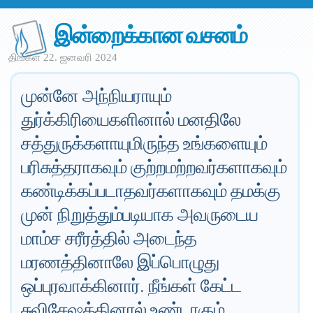
இன்றைக்கான வசனம்
திங்கள் 22. ஜனவரி 2024
முன்னே அந்நியராயும்
துர்க்கிரியைகளினால் மனதிலே
சத்துருக்களாயுமிருந்த உங்களையும்
பரிசுத்தராகவும் குற்றமற்றவர்களாகவும்
கண்டிக்கப்படாதவர்களாகவும் தமக்கு
முன் நிறுத்தும்படியாக அவருடைய
மாம்ச சரீரத்தில் அடைந்த
மரணத்தினாலே இப்பொழுது
ஒப்புரவாக்கினார். நீங்கள் கேட்ட
சுவிசேஷத்தினால் உண்டாகும்