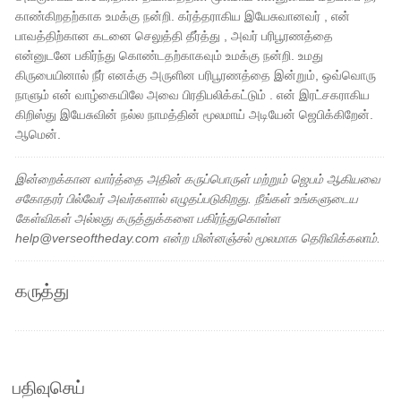
காண்கிறதற்காக உமக்கு நன்றி. கர்த்தராகிய இயேசுவானவர் , என்
பாவத்திற்கான கடனை செலுத்தி தீர்த்து , அவர் பரிபூரணத்தை
என்னுடனே பகிர்ந்து கொண்டதற்காகவும் உமக்கு நன்றி. உமது
கிருபையினால் நீர் எனக்கு அருளின பரிபூரணத்தை இன்றும், ஒவ்வொரு
நாளும் என் வாழ்கையிலே அவை பிரதிபலிக்கட்டும் . என் இரட்சகராகிய
கிறிஸ்து இயேசுவின் நல்ல நாமத்தின் மூலமாய் அடியேன் ஜெபிக்கிறேன்.
ஆமென்.
இன்றைக்கான வார்த்தை அதின் கருப்பொருள் மற்றும் ஜெபம் ஆகியவை
சகோதரர் பில்வேர் அவர்களால் எழுதப்படுகிறது. நீங்கள் உங்களுடைய
கேள்விகள் அல்லது கருத்துக்களை பகிர்ந்துகொள்ள
help@verseoftheday.com என்ற மின்னஞ்சல் மூலமாக தெரிவிக்கலாம்.
கருத்து
பதிவுசெய்