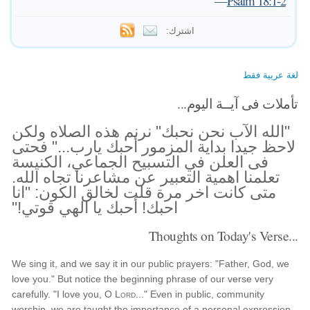
—
Psalm 18:1-2
اشترك:
لغة عربية فقط
تأملات فى آيــة اليوم...
"الله الآب نحن نحبك" نرنم هذه الصلاه ولكن
لاحظ جيدا بداية المزمور أحبك يارب..." فحتى
فى العلن في التسبيح الجماعي، الكنيسة
تعلمنا اهمية التعبير عن مشاعرنا تجاه الله.
متى كانت اخر مرة قلت لخالق الكون: "انا
احبك! أحبك يا الهي قوتي!"
Thoughts on Today's Verse...
We sing it, and we say it in our public prayers: "Father, God, we
love you." But notice the beginning phrase of our verse very
carefully. "I love you, O
Lord
..." Even in public, community
worship, we are taught the importance of a personal expression