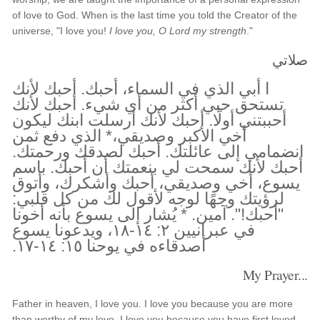
of love to God. When is the last time you told the Creator of the
universe, "I love you!
I love you, O Lord my strength
."
صلاتي
ا أبي الذي في السماء، أحبك. أحبك لأنك
تستحق حبي أكثر من أي شيء. أحبك لأنك
أحببتني أولًا. أحبك لأنك أرسلت ابنك ليكون
أخي الأكبر وصديقي،* الذي دفع ثمن
انضمامي إلى عائلتك. أحبك لصدقك ورحمتك.
أحبك لأنك سمحت لي بنعمتك أن أحبك. باسم
يسوع، أخي وصديقي، أحبك وأشكرك، وأتوق
لرؤيتك وجهًا لوجه لأقول لك من كل قلبي:
"أحبك!". آمين. * يُشار إلى يسوع بأنه أخونا
في عبرانيين ٢: ١٤-١٨، ويدعونا يسوع
أصدقاءه في يوحنا ١٥: ١٤-١٧.
My Prayer...
Father in heaven, I love you. I love you because you are more
than worthy of my love. I love you because you have first loved