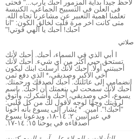
لاحظ جيدا بداية المزمور أحبك يارب..." فحتى
فى العلن في التسبيح الجماعي، الكنيسة
تعلمنا اهمية التعبير عن مشاعرنا تجاه الله.
متى كانت اخر مرة قلت لخالق الكون: "انا
احبك! أحبك يا الهي قوتي!"
صلاتي
ا أبي الذي في السماء، أحبك. أحبك لأنك
تستحق حبي أكثر من أي شيء. أحبك لأنك
أحببتني أولًا. أحبك لأنك أرسلت ابنك ليكون
أخي الأكبر وصديقي،* الذي دفع ثمن
انضمامي إلى عائلتك. أحبك لصدقك ورحمتك.
أحبك لأنك سمحت لي بنعمتك أن أحبك. باسم
يسوع، أخي وصديقي، أحبك وأشكرك، وأتوق
لرؤيتك وجهًا لوجه لأقول لك من كل قلبي:
"أحبك!". آمين. * يُشار إلى يسوع بأنه أخونا
في عبرانيين ٢: ١٤-١٨، ويدعونا يسوع
أصدقاءه في يوحنا ١٥: ١٤-١٧.
التأملات و الصلاة على آيــة اليوم كتبت