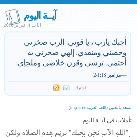
آيــة اليوم
الأحد 4. فبراير 2018
أحبك يارب ، يا قوتي. الرب صخرتي
وحصني ومنقذي. إلهي صخرتي به
أحتمي. ترسي وقرن خلاصي وملجإي.
—
مزامير 1:18-2
اشترك:
نسخة باللغتين (اللغة العربية / English)
تأملات فى آيــة اليوم...
"الله الآب نحن نحبك" نرنم هذه الصلاه ولكن