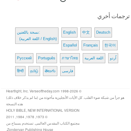
ترجمات أخري
Deutsch
中文
English
نسخة باللغتين:
(اللغة العربية / English)
Español
Français
한국어
اُردو
اللغة العربية
ภาษาไทย
Português
Русский
فارسی
తెలుగు
தமிழ்
हिन्दी
© 1998-2026 Heartlight, Inc. Verseoftheday.com
هو جزأ من شبكة ضوء القلب. كل الأيات الأنجليزية مأخوذة من (ما لم يذكر خلاف ذلك)
هذه النسخة
HOLY BIBLE, NEW INTERNATIONAL VERSION
© 1973, 1978, 1984, 2011
مجتمع الكتاب المقدس العالمى. تستخدم بسماح من
Zondervan Publishing House.