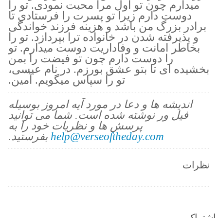
ميدارم چون تو اول مرا محبت نمودى. تو را
دوست دارم زيرا تو پسرت را فرستادى تا
برادر بزرگ من باشد و هزينه فرزند خواندگى
و پذيرفته شدن در خانواده ترا بپردازد. تو را
بخاطر امانت و وفاداريت دوست ميدارم. تو
را دوست دارم چون تو فيضت را بمن
بخشيده اى تا بتو عشق بورزم. در نام عيسى،
تو را سپاس ميگويم. آمين.
اندیشه ها و دعا در مورد آیه امروز بوسیله
فیل ور نوشته شده است. شما می توانید
پرسش ها و نظریات خود را به
help@verseoftheday.com
بفرستید.
نظرات
اشتراک