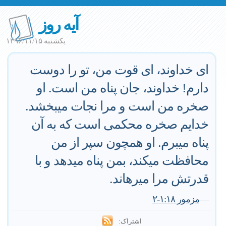
آیه روز
یکشنبه ۱۳۹۶/۱۱/۱۵
اى خداوند، اى قوت من، تو را دوست
دارم! خداوند، جان پناه من است. او
صخره من است و مرا نجات ميبخشد.
خدايم صخره محكمى است كه به آن
پناه ميبرم. او همچون سپر از من
محافظت ميكند، بمن پناه ميدهد و با
قدرتش مرا ميرهاند.
—
مزمور ١:١٨-٢
اشتراک: