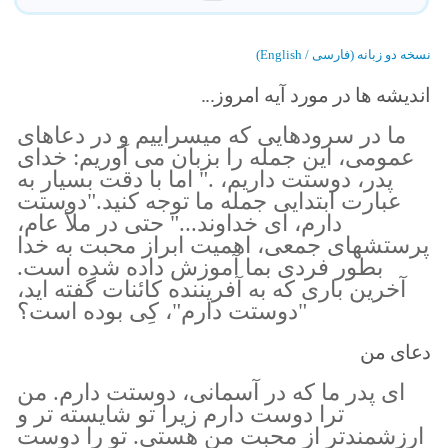
نسخه دو زبانه (فارسی / English)
اندیشه ها در مورد آیه امروز...
ما در سرودهايى كه ميسراييم و در دعاهاى
عمومى، اين جمله را بزبان مى آوريم: خداى
پدر، دوستت داريم، ." اما با دقت بسيار به
عبارت ابتدايى جمله ما توجه كنيد."دوستت
دارم، اى خداوند..." حتى در ملأ عام،
پرستشهاى جمعى، اهميت ابراز محبت به خدا
بطور فردى بما آموزش داده شده است.
آخرين بارى كه به آفريننده كائنات گفته ايد،
"دوستت دارم"، كِى بوده است؟
دعای من
اى پدر ما كه در آسمانى، دوستت دارم. من
ترا دوست دارم زيرا تو شايسته تر و
ارزشمندتر از محبت من هستى. تو را دوست