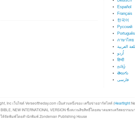
Deutsch
Español
Français
한국어
Русский
Português
ภาษาไทย
لغة العربية
اُردو
हिन्दी
தமிழ்
తెలుగు
فارسی
ght, Inc เว็บไซต์ Verseoftheday.com เป็นส่วนหนึ่งของ เครือข่ายฮาร์ทไลท์ (
Heartlight
Ne
Y BIBLE, NEW INTERNATIONAL VERSION ซึ่งสงวนลิขสิทธิ์โดยสมาคมพระคริสตธรรมนา
าตให้จัดพิมพ์โดยสำนักพิมพ์ Zondervan Publishing House