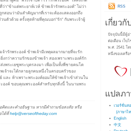
หน้าผู้คน "พระเจ้าบิดา เรารักพระองค์" ให้สังเกต
ที่ว่า"ข้าแต่พระยาห์เวห์ ข้าพเจ้ารักพระองค์" ไม่ว่า
RSS
็ถูกสอนว่ามันสำคัญมากที่เราจะต้องแสดงออกถึง
เกี่ยวกั
วนตัวด้วย ครั้งสุดท้ายที่คุณบอก"รัก" กับพระเจ้าผู้
ปัจจุบันนี้มี
ต่อเดือน เว็บไ
พ.ศ. 2541 โด
จ้ารักพระองค์ ข้าพเจ้ามีเหตุผลมากมายที่จะรัก
หนึ่งของเครือ
ยิ่งกว่าความรักของข้าพเจ้า สองเพราะพระองค์รัก
ส่งพระเยซูพระบุตรลงมา เพื่อเป็นทั้งพี่ชายคนโต
อข้าพเจ้าจะได้กลายลูกคนหนึ่งในครอบครัวของ
ัตย์ และ ห้าเพราะพระองค์ยอมให้ข้าพเจ้าเข้าส่วนใน
ระองค์ ขอบคุณพระองค์สำหรับทุกสิ่งนี้ ในนามพระ
แปลภา
เวอร์ชั่น
็นข้อคิดและคำอธิษฐาน หากมีคำถามข้อสงสัย หรือ
(ภาษาไทย
ได้ที่
help@verseoftheday.com
English
中文