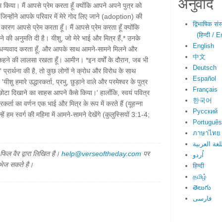
अनुवाद
ेम किया। मैं आपसे प्रेम करता हूँ क्योंकि आपने अपने पुत्र को
 जिन्होंने आपके परिवार में मेरे गोद लिए जाने (adoption) की
द्विभाषिक सं
ारण आपसे प्रेम करता हूँ। मैं आपसे प्रेम करता हूँ क्योंकि
(हिन्दी / E
ने की अनुमति दी है। यीशु, जो मेरे भाई और मित्र हैं,* उनके
English
का धन्यवाद करता हूँ, और आपके साथ आमने-सामने मिलने और
中文
!" कहने की लालसा रखता हूँ। आमीन। *इन वर्षों के दौरान, जब भी
Deutsch
..' प्रार्थना की है, तो कुछ लोगों ने क्रोध और विरोध के साथ
Español
'यीशु हमारे उद्धारकर्ता, प्रभु, छुड़ाने वाले और परमेश्वर के पुत्र
Français
ं छोटा दिखाने का साहस आपने कैसे किया।' हालाँकि, स्वयं पवित्र
한국어
कर्ता का वर्णन एक भाई और मित्र के रूप में करते हैं (यूहन्ना
Русский
 हम स्वर्ग की महिमा में आमने-सामने देखेंगे (कुलुस्सियों 3:1-4;
Português
ภาษาไทย
لغة العربية
िल वैर द्वारा लिखित है।
help@verseoftheday.com
पर
اُردو
 भेज सकते है।
हिन्दी
தமிழ்
తెలుగు
فارسی