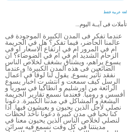
لغة عربية فقط
تأملات فى آيــة اليوم...
عندما تفكر فى المدن الكبيرة الموجودة فى
عالمنا الحاضر، فيما تفكر؟ هل في الجريمة
ام في المرور ام في ارتفاع الاسعار او في
الزحام الشديد ام في ام في الضوضاء؟ ان
يسوع يراهم، ويشتاق بشغف لخلاص الناس
الضائعين فى هذه المدن الكبيرة! و عندما
نفقد تأثير يسوع, يقول لنا لوقا في أعمال
الرسل كيف سمعت و انتشرت اخبار يسوع
الرائعة من اورشليم و انطاكيا في سوريا و
أفسس و روميا. فعندما نسمع تقارير الجريمة
اليشعة و المشاكل في مدننا الكبيرة. دعونا
نصلي لأجل الذين يحيون و يعيشون فيها. اذا
كنا نحيا في مدن كبيرة دعونا نأخذ لحظات
لنصلي لخلاص الناس الذين يحيون معنا في
مدينتنا في كل وقت نسمع فيه سرائن