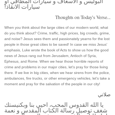
البوليس و الاسعاف و سيارات المطافي او
سيارات الانقاذ!
Thoughts on Today's Verse...
When you think about the large cities of our modern world, what
do you think about? Crime, traffic, high prices, big crowds, grime,
and noise? Jesus sees them and passionately yearns for the lost
people in those great cities to be saved! In case we miss Jesus'
emphasis, Luke wrote the book of Acts to show us how the good
news of Jesus rang out from Jerusalem, Antioch of Syria,
Ephesus, and Rome. When we hear those horrible reports of
crime and problems in our major cities, let's pray for those living
there. If we live in big cities, when we hear sirens from the police,
ambulances, fire trucks, or other emergency vehicles, let's take a
moment and pray for the salvation of the people in our city!
صلاتي
يا الله القدوس المحب، احيي بنا وبكنيستك
شغف توصيل رسالة الكتاب المقدس و نعمة