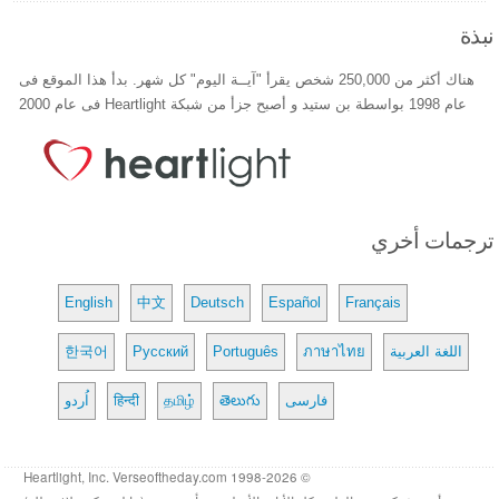
نبذة
هناك أكثر من 250,000 شخص يقرأ "آيــة اليوم" كل شهر. بدأ هذا الموقع فى
عام 1998 بواسطة بن ستيد و أصبح جزأ من شبكة Heartlight فى عام 2000
ترجمات أخري
English
中文
Deutsch
Español
Français
اللغة العربية
ภาษาไทย
Português
Русский
한국어
فارسی
తెలుగు
தமிழ்
हिन्दी
اُردو
© 1998-2026 Heartlight, Inc. Verseoftheday.com