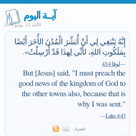
آيــة اليوم
الأحد 23. يونيو 2019
إِنَّهُ يَنْبَغِي لِي أَنْ أُبَشِّرَ الْمُدُنَ الأُخَرَ أَيْضًا
بِمَلَكُوتِ اللهِ، لأَنِّي لِهذَا قَدْ أُرْسِلْتُ».
—
لوقا 43:4
But [Jesus] said, "I must preach the
good news of the kingdom of God to
the other towns also, because that is
why I was sent."
—
Luke 4:43
اشترك: