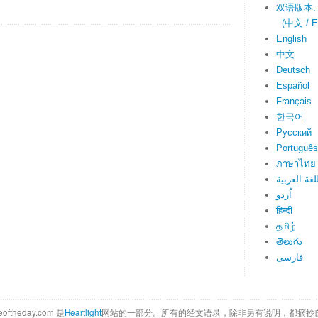
双语版本:
(中文 / En
English
中文
Deutsch
Español
Français
한국어
Русский
Português
ภาษาไทย
لغة العربية
اُردو
हिन्दी
தமிழ்
తెలుగు
فارسی
eoftheday.com 是
Heartlight
网站的一部分。所有的经文语录，除非另有说明，都摘抄