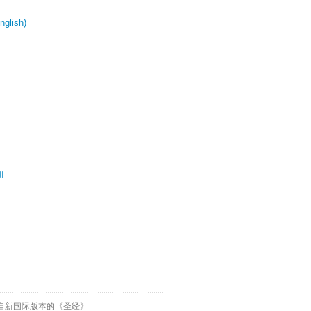
glish)
ال
自新国际版本的《圣经》