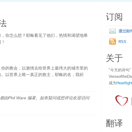
订阅
法
通过邮
市，你怎么想？耶稣看见了他们，热情和渴望地希
们！
RSS
关于
，你的教会，以激情去给世界上最伟大的城市里的
"今天的诗句
典。以世界上唯一真正的救主，耶稣的名，我祈
Verseofth
成为
Heartligh
由Phil Ware 编著。如有疑问或想评论欢迎访问
翻译