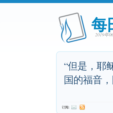
每
2019年
“但是，耶
国的福音，
订阅: