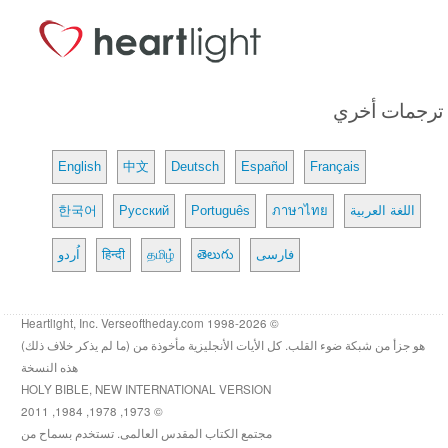
ترجمات أخري
English
中文
Deutsch
Español
Français
اللغة العربية
ภาษาไทย
Português
Русский
한국어
فارسی
తెలుగు
தமிழ்
हिन्दी
اُردو
© 1998-2026 Heartlight, Inc. Verseoftheday.com
هو جزأ من شبكة ضوء القلب. كل الأيات الأنجليزية مأخوذة من (ما لم يذكر خلاف ذلك)
هذه النسخة
HOLY BIBLE, NEW INTERNATIONAL VERSION
© 1973, 1978, 1984, 2011
مجتمع الكتاب المقدس العالمى. تستخدم بسماح من