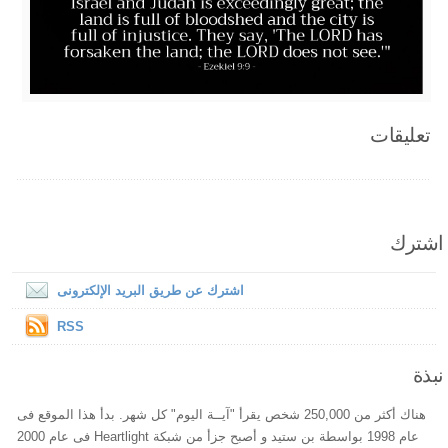
تعليقات
اشترك
اشترك عن طريق البريد الإلكترونى
RSS
نبذة
هناك أكثر من 250,000 شخص يقرأ "آيــة اليوم" كل شهر. بدأ هذا الموقع فى
عام 1998 بواسطة بن ستيد و أصبح جزأ من شبكة Heartlight فى عام 2000