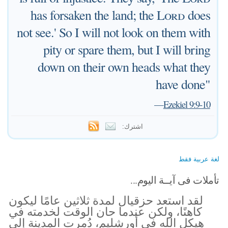
has forsaken the land; the
Lord
does
not see.' So I will not look on them with
pity or spare them, but I will bring
down on their own heads what they
have done"
—
Ezekiel 9:9-10
اشترك:
لغة عربية فقط
تأملات فى آيــة اليوم...
لقد استعد حزقيال لمدة ثلاثين عامًا ليكون
كاهنًا، ولكن عندما حان الوقت لخدمته في
هيكل الله في أورشليم، دُمرت المدينة إلى