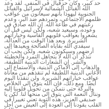
حد كبير، وكان حزقيال في المنفى. لقد وعد
الله القبائل الشمالية لإسرائيل والقبائل
الجنوبية ليهوذا بأنهم سيعانون من عواقب
ظلمهم الاجتماعي، وتمردهم ضد البر، وعدم
رغبتهم في طاعة الله. إن الله صادق في
وعوده، وسيعيد شعبه، ولكن ليس قبل أن
يشعروا بعواقب قلوبهم القاسية وخياراتهم
الشريرة. وبعد هذا الوقت من العدالة،
سيفدي الله بقاياه الصالحة ويعيدها إلى
أرضهم، وسيكونون شعبه. ولكن يجب أن
نتذكر أن الله لا يتجاهل التمرد والخطيئة
والشر. إن الشعارات الدينية اللطيفة،
والذهاب إلى الأماكن الدينية، والاستماع إلى
الأغاني الدينية اللطيفة لم تنقذهم من معاناة
عواقب خياراتهم الشريرة. ولن تنقذنا اليوم
أيضًا. ومع ذلك، فإن الله يتوق إلى الخلاص
والبركة حتى نتمكن من تحويل قلوبنا إليه
وننال النعمة التي يتوق إلى منحها لنا. لكن يا
صديقي العزيز، هذه التوبة تعني تغييراً في
القلب يقودنا إلى العودة إلى العيش من أجل