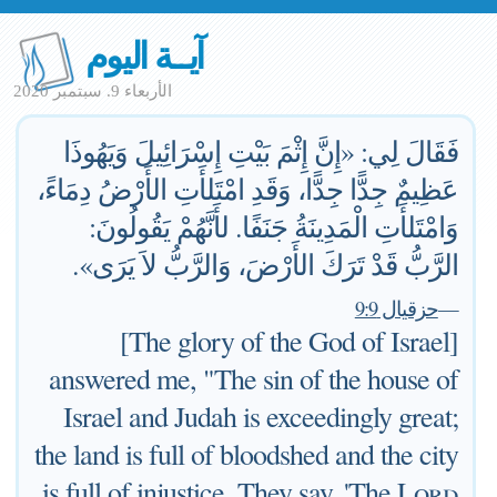
آيــة اليوم
الأربعاء 9. سبتمبر 2020
فَقَالَ لِي: «إِنَّ إِثْمَ بَيْتِ إِسْرَائِيلَ وَيَهُوذَا
عَظِيمٌ جِدًّا جِدًّا، وَقَدِ امْتَلأَتِ الأَرْضُ دِمَاءً،
وَامْتَلأَتِ الْمَدِينَةُ جَنَفًا. لأَنَّهُمْ يَقُولُونَ:
الرَّبُّ قَدْ تَرَكَ الأَرْضَ، وَالرَّبُّ لاَ يَرَى».
—
حزقيال 9:9
[The glory of the God of Israel]
answered me, "The sin of the house of
Israel and Judah is exceedingly great;
the land is full of bloodshed and the city
is full of injustice. They say, 'The
Lord