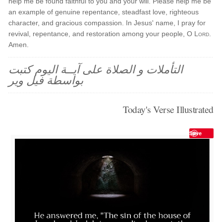
help me be found faithful to you and your will. Please help me be
an example of genuine repentance, steadfast love, righteous
character, and gracious compassion. In Jesus' name, I pray for
revival, repentance, and restoration among your people, O
Lord
.
Amen.
التأملات و الصلاة على آيــة اليوم كتبت
بواسطة فيل وير
Today's Verse Illustrated
Save