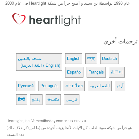
عام 1998 بواسطة بن ستيد و أصبح جزأ من شبكة Heartlight فى عام 2000
ترجمات أخري
Deutsch
中文
English
نسخة باللغتين:
(اللغة العربية / English)
Español
Français
한국어
اُردو
اللغة العربية
ภาษาไทย
Português
Русский
فارسی
తెలుగు
தமிழ்
हिन्दी
© 1998-2026 Heartlight, Inc. Verseoftheday.com
هو جزأ من شبكة ضوء القلب. كل الأيات الأنجليزية مأخوذة من (ما لم يذكر خلاف ذلك)
هذه النسخة