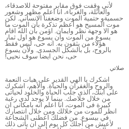
لأنى وقفت فوق مقابر مفتوحة للاصدقاء،
والعائلة، والغرباء، انا اعلم مظهر وشعور
حسميةو حتمية الموت وضعفنا الانساني. لكن
موت المسيح هو أعظم تذكرة بأن الموت ما
هو الا وجهة نظر وايمان. اؤمن بأن الله اقام
يسوع من الموت وأن يسوع هو اول ثمار
هؤلاء من يثقون به. انه حى، ليس فقط
بالروح، بل بالشكل الجسدى. ولأن يسوع
حى، نحن ايضا سوف نحيى!
صلاتي
اشكرك يا الهي القدير على هبات النعمة
والروح والغفران والحياة. والأهم، اشكرك
على ابنك، الذى جلب الحياة والخلود لحياتى
من خلال خلاصك. بينما لا يوجد لدى رغبة
كبيرة فى الموت، انا اعلم انه بامكانى ان
انظر للموت من خلالك ومن خلال انتصارك
في بيسوع. من فضلك اعطنى الشجاعة
لأعيش من اجلك كل يوم إلى ان يأتى ذلك