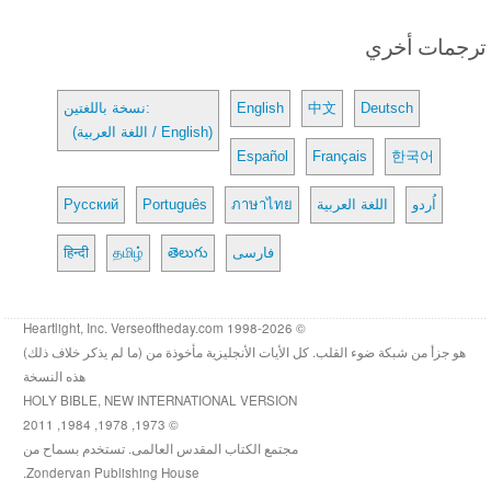
ترجمات أخري
Deutsch
中文
English
نسخة باللغتين:
(اللغة العربية / English)
Español
Français
한국어
اُردو
اللغة العربية
ภาษาไทย
Português
Русский
فارسی
తెలుగు
தமிழ்
हिन्दी
© 1998-2026 Heartlight, Inc. Verseoftheday.com
هو جزأ من شبكة ضوء القلب. كل الأيات الأنجليزية مأخوذة من (ما لم يذكر خلاف ذلك)
هذه النسخة
HOLY BIBLE, NEW INTERNATIONAL VERSION
© 1973, 1978, 1984, 2011
مجتمع الكتاب المقدس العالمى. تستخدم بسماح من
Zondervan Publishing House.