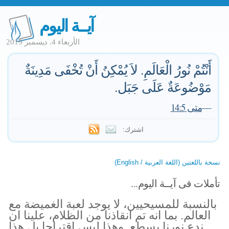
آيــة اليوم
الأربعاء 4. ديسمبر 2019
أَنْتُمْ نُورُ الْعَالَمِ. لاَ يُمْكِنُ أَنْ تُخْفَى مَدِينَةٌ
مَوْضُوعَةٌ عَلَى جَبَل.
—
متى 14:5
اشترك:
نسخة باللغتين (اللغة العربية / English)
تأملات فى آيــة اليوم...
بالنسبة للمسيحيين، لا يوجد لعبة الغميضة مع
العالم. بما انه تم انقاذنا من الظلام، علينا ان
ندع نورنا يسطع. وهذا ليس اقتراحا بل هذا