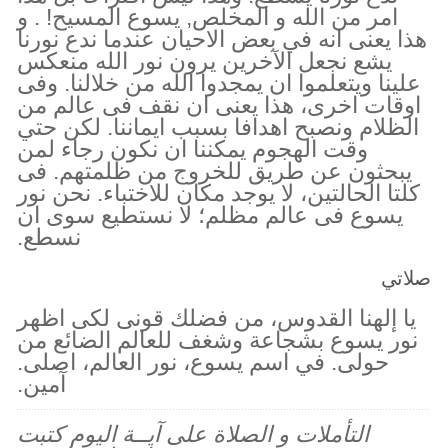
امر من الله و المخلص, يسوع المسيح! . و
هذا يعنى انه في بعض الاحيان عندما ندع نورنا
يشع نجعل الآخرين يرون نور الله منعكس
علينا ويتعلموا ان يمجدوا الله من خلالنا. وفى
اوقات اخرى، هذا يعنى ان نقف فى عالم من
الظلام ونصبح اهدافا بسبب ايماننا. لكن حتي
وقت الهجوم يمكننا ان نكون رجاء لمن
يبحثون عن طريق للخروج من ظلمتهم. فى
كلتا الحالتين، لا يوجد مكان للاختباء. نحن نور
يسوع فى عالم مظلم؛ لا نستطيع سوى ان
نسطع.
صلاتي
يا إلهنا القدوس، من فضلك قونى لكى اظهر
نور يسوع بشجاعة وشغف للعالم الضائع من
حولى. في اسم يسوع، نور العالم، اصلى.
آمين.
التأملات و الصلاة على آيــة اليوم كتبت