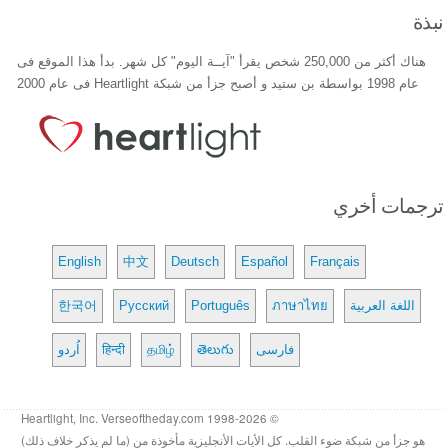
نبذة
هناك أكثر من 250,000 شخص يقرأ "آيــة اليوم" كل شهر. بدأ هذا الموقع فى
عام 1998 بواسطة بن ستيد و أصبح جزأ من شبكة Heartlight فى عام 2000
ترجمات أخري
English
中文
Deutsch
Español
Français
اللغة العربية
ภาษาไทย
Português
Русский
한국어
فارسی
తెలుగు
தமிழ்
हिन्दी
اُردو
© 1998-2026 Heartlight, Inc. Verseoftheday.com
هو جزأ من شبكة ضوء القلب. كل الأيات الأنجليزية مأخوذة من (ما لم يذكر خلاف ذلك)