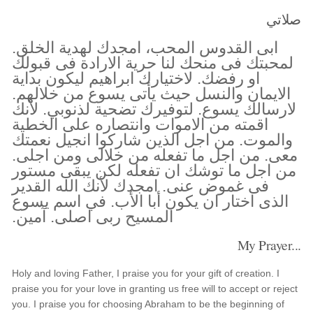
صلاتي
ابى القدوس المحب، امجدك لهدية الخلق.
لمحبتك فى منحك لنا حرية الارادة فى قبولك
او رفضك. لاختيارك ابراهيم ليكون بداية
الايمان والنسل حيث يأتى يسوع من خلالهم.
لارسالك يسوع. لتوفيرك تضحية لذنوبي. لأنك
اقمته من الاموات وانتصاره على الخطية
والموت. من اجل الذين شاركوا انجيل نعمتك
معى. من اجل ما تفعله من خلالى ومن اجلى.
من اجل ما توشك ان تفعله لكن يبقى مستور
فى غموض عنى. امجدك لأنك الله القدير
الذى اختار ان يكون أبا الأب. في اسم يسوع
المسيح ربى اصلى. آمين.
My Prayer...
Holy and loving Father, I praise you for your gift of creation. I
praise you for your love in granting us free will to accept or reject
you. I praise you for choosing Abraham to be the beginning of