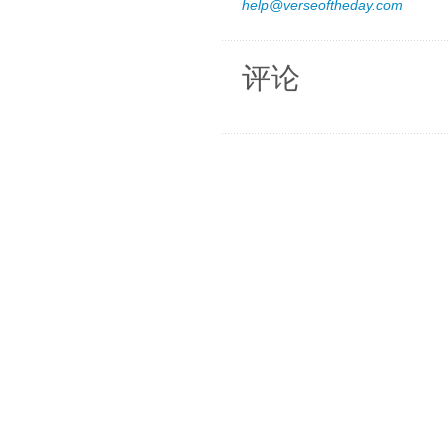
help@verseoftheday.com
评论