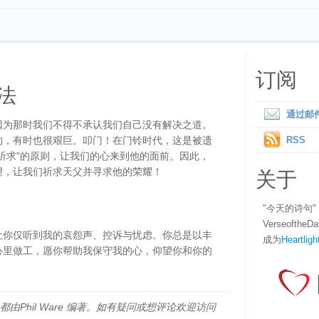
订阅
法
通过邮
因为那时我们不得不承认我们自己没有解决之道。
的，有时也很艰巨。叩门！在门铃时代，这是被遗
RSS
祈求”的原则，让我们的心来到他的面前。因此，
关于
望，让我们祈求天父并寻求他的荣耀！
"今天的诗句
Verseofth
让你仅听到我的哀怨声、控诉与忧虑。你总是以丰
成为
Heartligh
心里做工，愿你帮助我保守我的心，仰望你和你的
！
由Phil Ware 编著。如有疑问或想评论欢迎访问