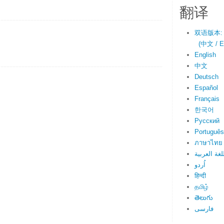
翻译
双语版本:
(中文 / En
English
中文
Deutsch
Español
Français
한국어
Русский
Português
ภาษาไทย
لغة العربية
اُردو
हिन्दी
தமிழ்
తెలుగు
فارسی