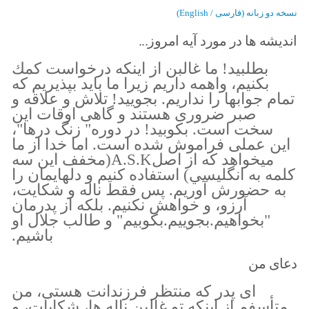
نسخه دو زبانه (فارسی / English)
اندیشه ها در مورد آیه امروز...
بطلبيد! ما غالبن از اينكه درخواست كمك
بكنيم، واهمه داريم زيرا ما بايد بپذيريم كه
تمام جوابها را نداريم. بجوييد! تلاش و علاقه و
صبر ضرورى هستند و گاهى اوقات اين
سخت است. بكوبيد! در دوره" زنگ درها"،
اين عملى فراموش شده است. اما خدا از ما
ميخواهد كه از اصلA.S.K(مخفف اين سه
كلمه به انگليسي) استفاده كنيم و دلهايمان را
به حضورش آوريم. پس فقط ناله و شكايت،
آرزو، و خواهش نكنيم. بلكه از پدرمان
"بخواهيم.بجوييم.بكوبيم" و طالب جلال او
باشيم.
دعای من
اى پدر كه منتظر فرزندانت هستى، من
متأسفم از اينكه تو غالبن ناله ها، شكايات، و