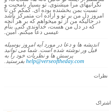
نگرانيهاى مرا ميشنوى. تو بسيار بامحبت و
نسبت بمن بخشنده بوده اى. كمكم كن تا
امروز دل من بر تو و اراده ات متمركز باشد
در حاليكه من از تو ميخواهم كه بر هر آنچه
كه در دل من هست، خداوندى كنى. بنام
عيسى دعا ميكنم. آمين.
اندیشه ها و دعا در مورد آیه امروز بوسیله
فیل ور نوشته شده است. شما می توانید
پرسش ها و نظریات خود را به
help@verseoftheday.com
بفرستید.
نظرات
اشتراک