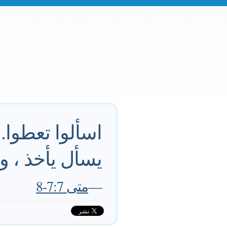
اسألوا تعطوا. 
يسأل يأخذ ، و
—
متى 7:7-8