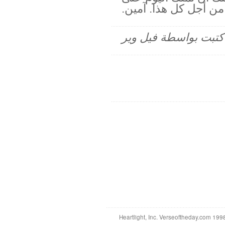
ن أجل كل هذا. آمين.
م كتبت بواسطة فيل وير