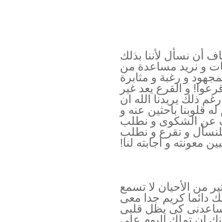
اف أن نسأل لأننا بذلك
ابات و نريد مساعدة من
جهود و رغبة و مثابرة
عوا! و القرع يعد غير
م ذلك يريدنا الله ان
ه قلوبنا باحثين عنه و
قف عن الشكوى و نطلب
لنسأل و نقرع و نطلب
ين معونته و اجابته لنا!
ر من الأحيان لا تسمع
 دائما كريم جدا معى
ساعدنى كى يظل قلبى
نك ان تملك اليوم على