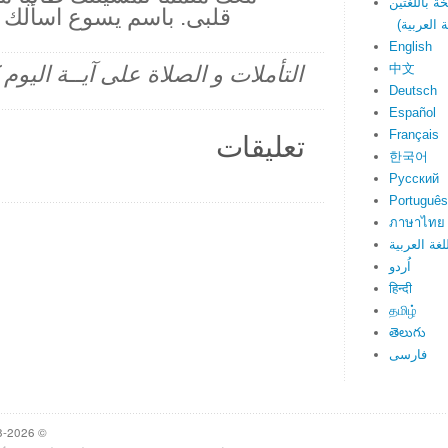
قلبى. باسم يسوع اسألك م
English
中文
التأملات و الصلاة على آيــة اليو
Deutsch
Español
Français
تعليقات
한국어
Русский
Português
ภาษาไทย
لغة العربية
اُردو
हिन्दी
தமிழ்
తెలుగు
فارسی
© 1998-2026 Heartlight, Inc. Verseoftheday.com