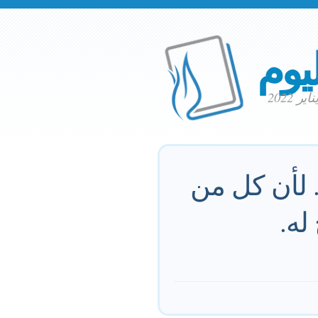
ليوم
. لأن كل من
له.