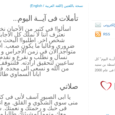
نسخة باللغتين (اللغة العربية / English)
تأملات فى آيــة اليوم...
لكترونى
اسألوا! فى كثير من الأحيان نخ
نعترف أننا لا نملك كل الاج
RSS
شخص اخر. اطلبوا! البحث بم
ضروري وغالبا ما يكون صعب. اقر
متواجد الان في زمن الاجراس و رغ
نسأل و نطلب و نقرع و نقدم ل
ص يقرأ "آيــة اليوم" كل
ساعيين لتحقيق ارادته. فلنتو
هذا الموقع فى عام 1998 بواسطة بن ستيد
من الله و نسعى الى مجده. ف
ابانا السماوي طالب
صلاتي
يا ابى الصبور آسف لأنى فى كثي
منى سوي الشكوي و القلق. مع انك
فى حبك و رحمتك و نعمتك. 
معك متمما لمشيئتك طالبا م