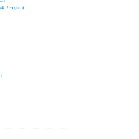
نسخة باللغتين:
(اللغة العربية / English)
ال