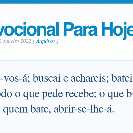
ocional Para Hoj
2 Janeiro 2022
[
Arquivos
]
-vos-á; buscai e achareis; batei,
odo o que pede recebe; o que 
a quem bate, abrir-se-lhe-á.