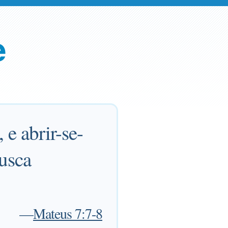
e
 e abrir-se-
busca
—
Mateus 7:7-8