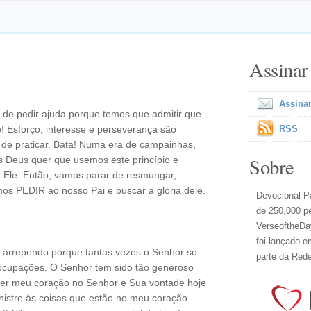
Assinar
Assinar
de pedir ajuda porque temos que admitir que
! Esforço, interesse e perseverança são
RSS
s de praticar. Bata! Numa era de campainhas,
Sobre
 Deus quer que usemos este princípio e
Ele. Então, vamos parar de resmungar,
os PEDIR ao nosso Pai e buscar a glória dele.
Devocional Pa
de 250,000 p
VerseoftheDay
foi lançado e
 arrependo porque tantas vezes o Senhor só
parte da Red
cupações. O Senhor tem sido tão generoso
er meu coração no Senhor e Sua vontade hoje
istre às coisas que estão no meu coração.