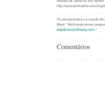
Através de Jesus eu oro. Amém.
http://www.iluminalma.com/img/
Os pensamentos e a oração do D
Ware. "Você pode enviar pergun
help@verseoftheday.com
."
Comentários