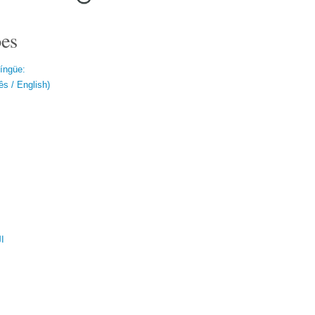
es
língüe:
s / English)
ال