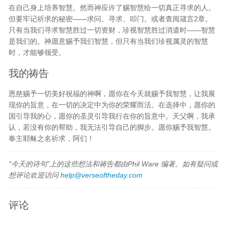
在自己身上培养智慧。然而神应许了赐智慧给一切真正寻求的人。
但要牢记祈求的秘密——求问、寻求、叩门。或者查阅箴言2章。
只有当我们寻求智慧胜过一切资财，珍视智慧胜过消遣时——智慧
是我们的。神愿意赐予我们智慧，但只有当我们珍视属灵的智慧
时，才能够领受。
我的祷告
恩慈赐予一切美好祝福的神啊，愿你在今天就赐予我智慧，让我展
现你的旨意，在一切的决定中为你的荣耀而活。在选择中，愿你的
国引导我的心，愿你的圣灵引导我行在你的旨意中。天父啊，我承
认，若没有你的帮助，我无法引导自己的脚步。愿你赐予我智慧。
奉主耶稣之名祈求，阿们！
"今天的诗句"上的这些想法和祷告都由Phil Ware 编著。如有疑问或
想评论欢迎访问
help@verseoftheday.com
评论