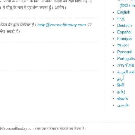
आत्मा के मार्गदर्शन के बिना मैं अपने कदमों को सही दिशा नहीं दे
(हिन्दी / E
ैं यीशु के नाम में प्रार्थना करता हूँ। आमीन।
English
中文
िल वैर द्वारा लिखित है।
help@verseoftheday.com
पर
Deutsch
 भेज सकते है।
Español
Français
한국어
Русский
Português
ภาษาไทย
لغة العربية
اُردو
हिन्दी
தமிழ்
తెలుగు
فارسی
(verseoftheday.com) यह एक हार्टलाइट नेटवर्क का हिस्सा है।