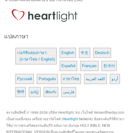
แปลภาษา
เวอร์ชั่นสองภาษา:
English
中文
Deutsch
(ภาษาไทย / English)
Español
Français
한국어
Русский
Português
ภาษาไทย
اللغة العربية
اُردو
हिन्दी
தமிழ்
తెలుగు
فارسی
สงวนลิขสิทธิ์ © 1998-2026 บริษัท Heartlight, Inc เว็บไซต์ Verseoftheday.com
เป็นส่วนหนึ่งของ เครือข่ายฮาร์ทไลท์ (
Heartlight
Network) ข้อพระคัมภีร์ที่นำมา
ใช้มาจากพระคริสตธรรมคัมภีร์ ฉบับภาษาอังกฤษ HOLY BIBLE, NEW
INTERNATIONAL VERSION ซึ่งสงวนลิขสิทธิ์โดยสมาคมพระคริสตธรรม