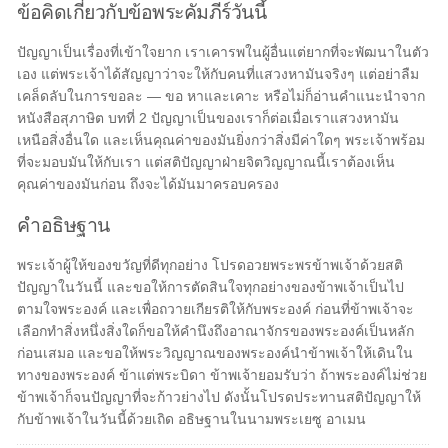
ข้อคิดเกี่ยวกับข้อพระคัมภีร์วันนี้
ปัญญาเป็นเรื่องที่เข้าใจยาก เราเคารพในผู้อื่นแต่ยากที่จะพัฒนาในตัว
เอง แต่พระเจ้าได้สัญญาว่าจะให้กับคนที่แสวงหามันจริงๆ แต่อย่าลืม
เคล็ดลับในการขอละ — ขอ หาและเคาะ หรือไม่ก็อ่านคำแนะนำจาก
หนังสือสุภาษิต บทที่ 2 ปัญญาเป็นของเราก็ต่อเมื่อเราแสวงหามัน
เหนือสิ่งอื่นใด และเห็นคุณค่าของมันยิ่งกว่าสิ่งมีค่าใดๆ พระเจ้าพร้อม
ที่จะมอบมันให้กับเรา แต่สติปัญญาฝ่ายจิตวิญญาณนี้เราต้องเห็น
คุณค่าของมันก่อน ถึงจะได้มันมาครอบครอง
คำอธิษฐาน
พระเจ้าผู้ให้ของขวัญที่ดีทุกอย่าง โปรดอวยพระพรข้าพเจ้าด้วยสติ
ปัญญาในวันนี้ และขอให้การตัดสินใจทุกอย่างของข้าพเจ้าเป็นไป
ตามใจพระองค์ และเพื่อถวายเกียรติให้กับพระองค์ ก่อนที่ข้าพเจ้าจะ
เลือกทำสิ่งหนึ่งสิ่งใดก็ขอให้คำนึงถึงอาณาจักรของพระองค์เป็นหลัก
ก่อนเสมอ และขอให้พระวิญญาณของพระองค์นำข้าพเจ้าให้เดินใน
ทางของพระองค์ ข้าแต่พระบิดา ข้าพเจ้ายอมรับว่า ถ้าพระองค์ไม่ช่วย
ข้าพเจ้าก็จนปัญญาที่จะก้าวย่างไป ดังนั้นโปรดประทานสติปัญญาให้
กับข้าพเจ้าในวันนี้ด้วยเถิด อธิษฐานในนามพระเยซู อาเมน