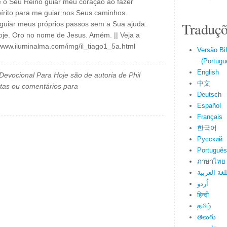
e o Seu Reino guiar meu coração ao fazer
írito para me guiar nos Seus caminhos.
Traduçõ
 guiar meus próprios passos sem a Sua ajuda.
je. Oro no nome de Jesus. Amém. || Veja a
/www.iluminalma.com/img/il_tiago1_5a.html
Versão Bi
(Portuguê
English
evocional Para Hoje são de autoria de Phil
中文
tas ou comentários para
Deutsch
Español
Français
한국어
Русский
Português
ภาษาไทย
لغة العربية
اُردو
हिन्दी
தமிழ்
తెలుగు