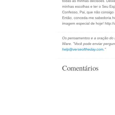
todas as minhas decisões. Deix
minhas escolhas e ter o Seu Esp
Confesso, Pai, que não consigo
Então, conceda-me sabedoria ho
imagem especial de hoje! http:/
Os pensamentos e a oração do D
Ware. "Você pode enviar pergun
help@verseoftheday.com
."
Comentários