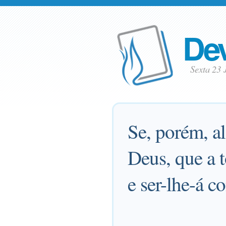
Dev
Sexta 23
Se, porém, al
Deus, que a 
e ser-lhe-á c