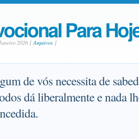
ocional Para Hoj
 Janeiro 2026
[
Arquivos
]
gum de vós necessita de sabed
todos dá liberalmente e nada l
oncedida.