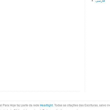
فارسی
al Para Hoje faz parte da rede
Heartlight
. Todas as citações das Escrituras, salvo 