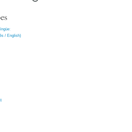
es
língüe:
s / English)
ال