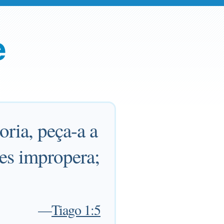
e
oria, peça-a a
hes impropera;
—
Tiago 1:5