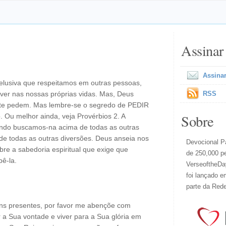
Assinar
Assinar
 elusiva que respeitamos em outras pessoas,
ver nas nossas próprias vidas. Mas, Deus
RSS
te pedem. Mas lembre-se o segredo de PEDIR
Sobre
 Ou melhor ainda, veja Provérbios 2. A
ndo buscamos-na acima de todas as outras
de todas as outras diversões. Deus anseia nos
Devocional Pa
bre a sabedoria espiritual que exige que
de 250,000 p
ê-la.
VerseoftheDay
foi lançado e
parte da Red
ns presentes, por favor me abençõe com
r a Sua vontade e viver para a Sua glória em