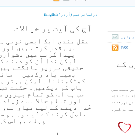
دولسانی قسم (اُردو / English)
آج کی آیت پر خیالات
ر بنیں
عقل مندی ایک ایسی خوبی ہے
میں قدر کرتے ہیں اور 
RSS
پیدا کرنے میں دشواری
لیکن خدا اُن کو دینے ک
ی کے
حقیقی طورپر مانگتے ہیں
بھید یاد رکھیں— مانگ
باب کو دیکھیں۔ حکمت تب 
ہر مہنے میں
جب ہم اس کو تمام چیزوں س
س آف دا ڈے ڈاٹ
اور تمام حالات سے زیادہ
کام ۱۹۹۸ میں بین سٹیڈ نے شروع کی اور۲۰۰۰
خُدا دینے کے لیے تیار ہے، 
حصہ بن گئی۔
حاصل کرنے کے لیے وہ ہم س
پہلے ہم اس کی
میری دعا