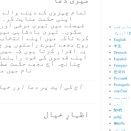
تمام چیزوں کے دینے والے 
اپنی حکمت عنایت کر۔ ت
فیصلے میں تیری مرضی اور 
سکوں۔ تیری بادشاہی میر
Engl)
کرے تاکہ میں اپنے انتخاب 
English
روح مجھے تیرے راستوں پر چل
中文
یہ اقرار کرتا ہوں کہ میں 
Deutsch
اپنے قدموں کی خود راہنما
Español
چنانچہ آج مجھے حکمت عطا
Français
نام میں م
한국어
Русский
Português
آج کی آیت پر دعا اور خیا
ภาษาไทย
العربية
اُردو
हिन्दी
اظہارِ خیال
தமிழ்
తెలుగు
فارسی