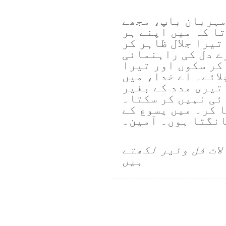
مہربان باپ، مجھے
ا کہ میں اپنے ہر
تیرا جلال ظاہر کر
ے دل کی راہنمائی
کر سکوں اور تیرا
ائے۔ اے خدا، میں
تیری مدد کے بغیر
ئی نہیں کر سکتا۔
 کر۔ میں یسوع کے
انگتا ہوں۔ آمین۔
لات فل وئیر لکھتے
ہیں