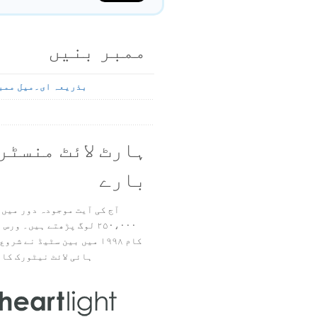
ممبر بنیں
بذریعہ ای۔میل ممب
ہارٹ لائٹ منسٹر
بارے
آج کی آیت موجودہ دور میں 
۲۵۰،۰۰۰ لوگ پڑھتے ہیں۔ ور
ہائی لائٹ نیٹورک کا 