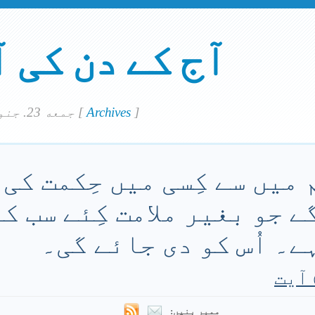
آج کے دن کی 
]
Archives
[
جمعه 23. جنوري 2026
 میں سے کِسی میں حِکمت کی
ے جو بغیر ملامت کِئے سب ک
ے۔ اُس کو دی جائے گی۔
ممبر بنیں: