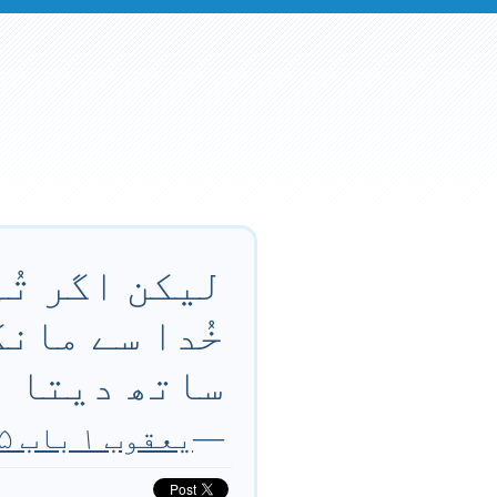
لیکن اگر تُم
خُدا سے مانگ
ساتھ دیتا ہ
—
یعقوب ۱ باب ۵ آیت