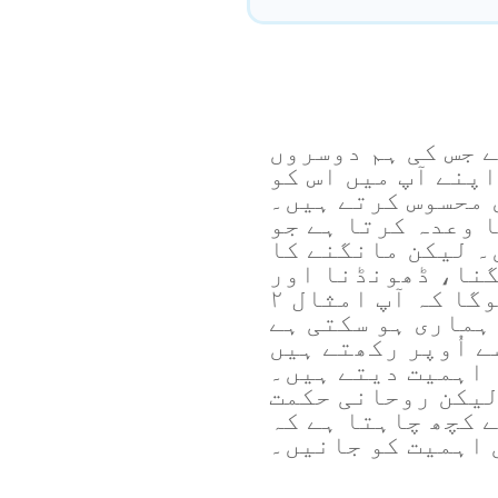
 جس کی ہم دوسروں
اپنے آپ میں اس کو
 محسوس کرتے ہیں۔
ا وعدہ کرتا ہے جو
۔ لیکن مانگنے کا
نا، ڈھونڈنا اور
کھٹکھٹانا۔ لیکن بہتر ہوگا کہ آپ امثال ۲
ہماری ہو سکتی ہے
ے اُوپر رکھتے ہیں
 اہمیت دیتے ہیں۔
لیکن روحانی حکمت
ے کچھ چاہتا ہے کہ
 اہمیت کو جانیں۔