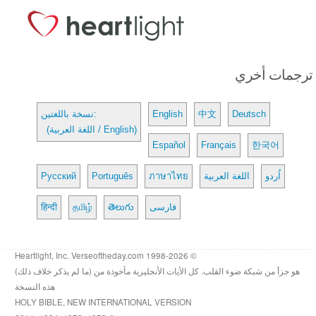
ترجمات أخري
Deutsch
中文
English
نسخة باللغتين:
(اللغة العربية / English)
Español
Français
한국어
اُردو
اللغة العربية
ภาษาไทย
Português
Русский
فارسی
తెలుగు
தமிழ்
हिन्दी
© 1998-2026 Heartlight, Inc. Verseoftheday.com
هو جزأ من شبكة ضوء القلب. كل الأيات الأنجليزية مأخوذة من (ما لم يذكر خلاف ذلك)
هذه النسخة
HOLY BIBLE, NEW INTERNATIONAL VERSION