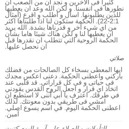
كثيرا فى الاخرين و نجد ان من الصعب ان
نطورها فى انفسنا. و لكن الله وعد ان يعطيها
للذين يطلبونها. اسأل و اطلب و اقرع (أمثال
2:1-22). الحكمة ستكون لنا اذا طلبناها اكثر
من اي شيء آخر و قدرناها بشدة. الله يريد
ان يعطيها لنا و لكن هناك شيئا هاما بشأن
الحكمة الروحية التي تتطلب ان نقدرها قبل
ان نحصل عليها.
صلاتي
ايها المعطى بسخاء كل الصالحات من فضلك
باركني واعطنى الحكمة. دعنى اعكس مجدك
فى حياتى و فى كل قراراتى. قد قلبى عند
اتخاذ اي قرار و اجعل الروح القدس يقودني
في طرقك. اعترف يا أبي أننى لا استطيع ان
امشي فى طريقي بدون معونتك. لذلك
اعطنى الحكمة اليوم. في اسم يسوع اصلي.
آمين.
التأملات و الصلاة على آيــة اليوم كتبت