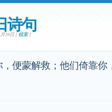
日诗句
01月29日
[
檔案
]
你，便蒙解救；他们倚靠你