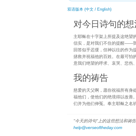
双语版本 (中文 / English)
对今日诗句的想
主耶稣在十字架上所提及这绝望
信实，是对我们不住的提醒——
回答似乎迟缓，但神以往的作为
拯救并祝福他的百姓。在最可怕
意我们绝望的呼求、哀哭、悲伤
我的祷告
慈爱的天父啊，愿你祝福所有身
福他们，使他们的绝境得以改善
们并为他们伸冤。奉主耶稣之名
"今天的诗句"上的这些想法和祷告都
help@verseoftheday.com