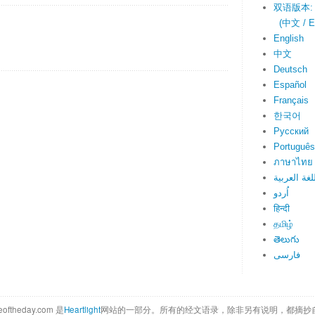
双语版本:
(中文 / En
English
中文
Deutsch
Español
Français
한국어
Русский
Português
ภาษาไทย
لغة العربية
اُردو
हिन्दी
தமிழ்
తెలుగు
فارسی
eoftheday.com 是
Heartlight
网站的一部分。所有的经文语录，除非另有说明，都摘抄