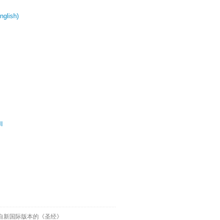
glish)
ال
自新国际版本的《圣经》