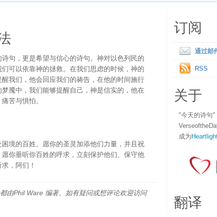
订阅
法
通过邮
的诗句，更是希望与信心的诗句。神对以色列民的
我们可以依靠神的拯救。在我们思虑的时候，神的
RSS
提醒我们，他会回应我们的祷告，在他的时间施行
关于
的梦魇中，我们能够提醒自己，神是信实的，他在
、痛苦与惧怕。
"今天的诗句
Verseofth
成为
Heartligh
处困境的百姓。愿你的圣灵加添他们力量，并且祝
。愿你垂听你百姓的呼求，立刻保护他们、保守他
祈求，阿们！
由Phil Ware 编著。如有疑问或想评论欢迎访问
翻译