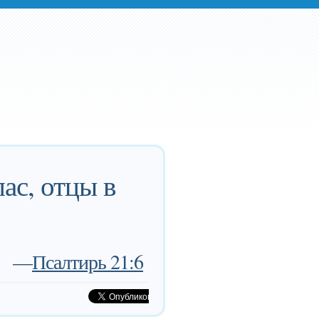
ас, отцы в
—
Псалтирь 21:6