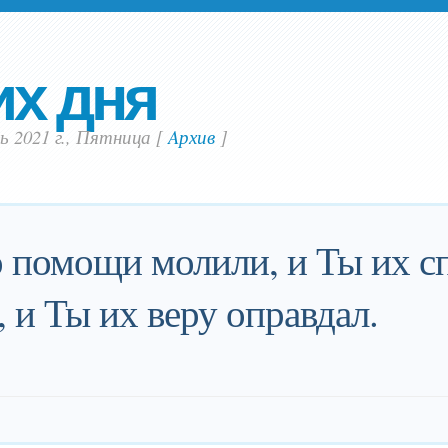
их дня
ь 2021 г., Пятница
[
Aрхив
]
 помощи молили, и Ты их сп
, и Ты их веру оправдал.