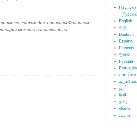
На двух 
(Русский 
English
занные со стихом дня, написаны Филиппом
中文
ментарии можете направлять на
Deutsch
Español
Français
한국어
Русский
Português
ภาษาไทย
لغة العربية
اُردو
हिन्दी
தமிழ்
తెలుగు
فارسی