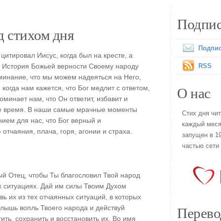
Подпис
 стихом дня
Подпис
цитировал Иисус, когда был на кресте, а
. История Божьей верности Своему народу
RSS
инание, что мы можем надеяться на Него,
О нас
 когда нам кажется, что Бог медлит с ответом,
оминает нам, что Он ответит, избавит и
ое время. В наши самые мрачные моменты
Стих дня чи
ием для нас, что Бог верный и
каждый меся
тчаяния, плача, горя, агонии и страха.
запущен в 19
частью сети
й Отец, чтобы Ты благословил Твой народ
ых ситуациях. Дай им силы Твоим Духом
вь их из тех отчаянных ситуаций, в которых
Перево
слышь вопль Твоего народа и действуй
ть, сохранить и восстановить их. Во имя