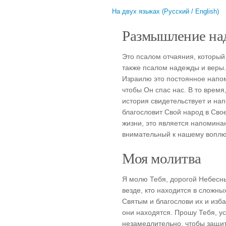
На двух языках (Русский / English)
Размышление над
Это псалом отчаяния, который 
также псалом надежды и веры
Израилю это постоянное напом
чтобы Он спас нас. В то время,
история свидетельствует и нап
благословит Свой народ в Св
жизни, это является напоминан
внимательный к нашему воплю о
Моя молитва
Я молю Тебя, дорогой Небесны
везде, кто находится в сложн
Святым и благослови их и изба
они находятся. Прошу Тебя, у
незамедлительно, чтобы защити