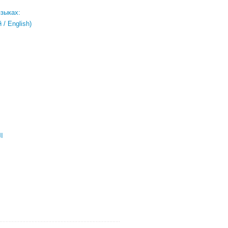
языках:
/ English)
ال