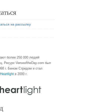
аться
аться на рассылку
тают более 250 000 людей
ц. Ресурс VerseoftheDay.com был
98 г. Беном Стридом и стал
Heartlight
в 2000 г.
д