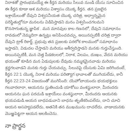
నిరాశతో ప్రారంభమయ్యే ఈ కీర్తన మరియు సిలువ నుండి యేసు సూచించిన
ఈ కీర్తన కూడా ఆశ మరియు విశ్వాసం యొక్క కీర్తన. తన ప్రజలైన
ఇశ్రాయేలుతో దేవుని విశ్వసనీయత యొక్క చరిత్ర, అధ్వాన్నమైన
పరిస్థితుల్లోనూ మనలను విడిపిస్తాడని మనం విశ్వసించగలమని
కొనసాగుతున్న జ్ఞాపిక . మన మానవుల కాల గణనలో, దేవుని సమాధానం
రావడంలో నెమ్మదిగా ఉన్నట్లు అనిపించవచ్చు, అయినప్పటికీ చరిత్ర ద్వారా
దేవుని ట్రాక్ రికార్డ్, ప్రభువు తన ప్రజలకు పరలోక కాలములో సమాధానం
ఇస్తాడని, విడుదల చేస్తాడని మరియు ఆశీర్వదిస్తాడని మనకు గుర్తుచేస్తుంది.
అయినప్పటికీ, మన చెత్త పీడకలలలో, నిరాశ, విలపం, దుఃఖం, వేదన మరియు
భయంతో కూడిన మన ఏడుపులకు దేవుడు నమ్మకమైనవాడు మరియు
శ్రద్ధగలవాడని మనకు గుర్తు చేయవచ్చు. సిలువపై యేసుకు ఏమి జరిగిందంటే,
కీర్తన 22:1 యొక్క నిరాశ మరియు పరిత్యాగ భావాలతో ముగియలేదు, కానీ
కీర్తన 22:23-24 విజయంతో ముగిసింది: యెహోవాయందు భయభక్తులు
గలవారలారా, ఆయనను స్తుతించుడి యాకోబు వంశస్థులారా, మీరందరు
ఆయనను ఘన పరచుడి ఇశ్రాయేలు వంశస్థులారా, మీరందరు ఆయనకు
భయపడుడి.ఆయన బాధపడువాని బాధను తృణీకరింపలేదు, దాని చూచి
ఆయన అసహ్యపడలేదు, అతనికి తన ముఖమును దాచలేదు. వాడాయనకు
మొఱ్ఱపెట్టగా ఆయన ఆలకించెను.
నా ప్రార్థన