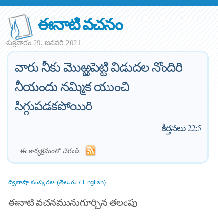
ఈనాటి వచనం
శుక్రవారం 29. జనవరి 2021
వారు నీకు మొఱ్ఱపెట్టి విడుదల నొందిరి
నీయందు నమ్మిక యుంచి
సిగ్గుపడకపోయిరి
—
కీర్తనలు 22:5
ఈ కార్యక్రమంలో చేరండి:
ద్విభాషా సంస్కరణ (తెలుగు / English)
ఈనాటి వచనమునుగూర్చిన తలంపు