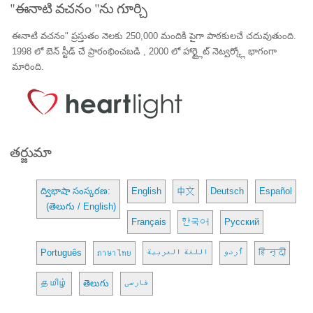
"ఈనాటి వచనం "ను గూర్చి
ఈనాటి వచనం" ప్రస్తుతం నెలకు 250,000 మందికి పైగా పాఠకులచే చదువుతుంది.
1998 లో బెన్ స్టీడ్ చే ప్రారంభించబడి , 2000 లో హార్ట్లైట్ నెట్వర్క్లో భాగంగా
మారింది.
తర్జుమా
ద్విభాషా సంస్కరణ:
English
中文
Deutsch
Español
(తెలుగు / English)
Français
한국어
Русский
Português
ภาษาไทย
اللغة العربية
اُردو
हिन्दी
தமிழ்
తెలుగు
فارسی