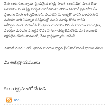
నేను అడుగుతున్నాను, ప్రియమైన తండ్రీ, హింస, అణచివేత, హింస లేదా
బలిదానం వంటి క్లిష్ట పరిస్థితులలో తమను తాము కనుగొనే ప్రతిచోటా మీ
ప్రజలను మీరు ఆశీర్వదించండి. దయచేసి మీ ఆత్మతో వారిని బలపరచండి
మరియు వారి విపత్కర పరిస్థితుల్లో మంచి మార్పు కోసం వారిని
ఆశీర్వదించండి. దయచేసి మీ ప్రజల మొరలను వినండి మరియు వారి రక్షణ,
సంరక్షణ మరియు సమర్థన కోసం వేగంగా చర్య తీసుకోండి. మన జయించే
రక్షకుడైన యేసు నామంలో, నేను ప్రార్థిస్తున్నాను. ఆమెన్.
ఈనాటి వచనం" లోని భావన మరియు ప్రార్థన ఫీల్ వారే గారిచే వ్రాయబడినవి.
మీ అభిప్రాయములు
ఈ కార్యక్రమంలో చేరండి
RSS