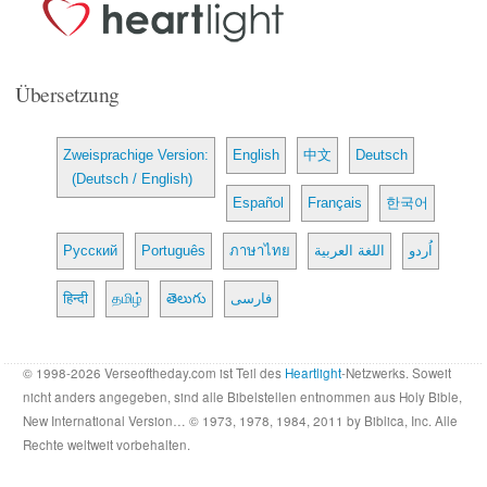
Übersetzung
Zweisprachige Version:
English
中文
Deutsch
(Deutsch / English)
Español
Français
한국어
Русский
Português
ภาษาไทย
اللغة العربية
اُردو
हिन्दी
தமிழ்
తెలుగు
فارسی
© 1998-2026 Verseoftheday.com ist Teil des
Heartlight
-Netzwerks. Soweit
nicht anders angegeben, sind alle Bibelstellen entnommen aus Holy Bible,
New International Version… © 1973, 1978, 1984, 2011 by Biblica, Inc. Alle
Rechte weltweit vorbehalten.