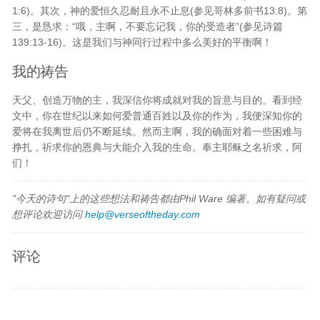
1:6)。其次，神的爱恒久忍耐且永不止息(参见哥林多前书13:8)。第
三，是恳求：“哦，主啊，不要忘记我，你的受造者”(参见诗篇
139:13-16)。这是我们与神同行过程中多么美好的平衡啊！
我的祷告
天父、创造万物的主，我深信你将成就对我的旨意与目的。看到经
文中，你在世纪以来如何爱普通百姓以及你的作为，我便深知你的
爱将在我离世后仍不断延续。然而主啊，我的确面对着一些困难与
挣扎，祈求你的恩典与大能介入我的生命。奉主耶稣之名祈求，阿
们！
"今天的诗句"上的这些想法和祷告都由Phil Ware 编著。如有疑问或
想评论欢迎访问
help@verseoftheday.com
评论