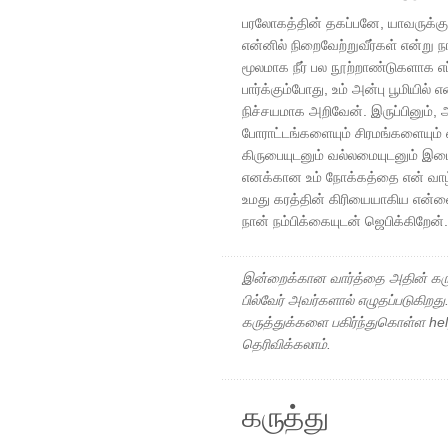
பரலோகத்தின் தகப்பனே, யாவருக்கு
என்னில் நிறைவேற்றுவீர்கள் என்று 
மூலமாக நீர் பல நூற்றாண்டுகளாக எப்ப
பார்க்கும்போது, ​​​​உம் அன்பு பூமியி
நிச்சயமாக அறிவேன். இருப்பினும், 
போராட்டங்களையும் சிரமங்களையும் 
கிருபையுடனும் வல்லமையுடனும் இ
எனக்கான உம் நோக்கத்தை என் வாழ்
உமது கரத்தின் கிரியையாகிய என்ன
நான் நம்பிக்கையுடன் ஜெபிக்கிறேன
இன்றைக்கான வார்த்தை அதின் கரு
பில்வேர் அவர்களால் எழுதப்படுகிறத
கருத்துக்களை பகிர்ந்துகொள்ள h
தெரிவிக்கலாம்.
கருத்து