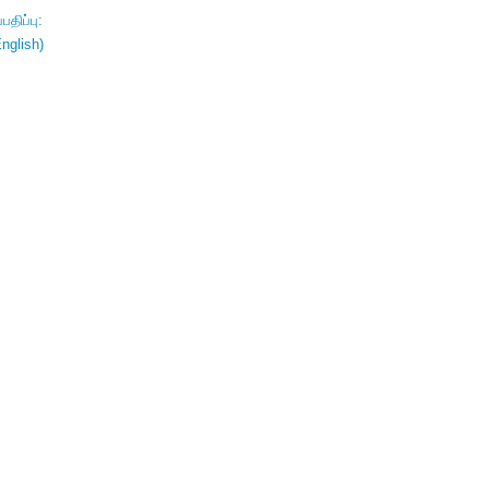
திப்பு:
nglish)