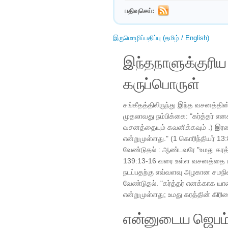
பதிவுசெய்:
இருமொழிப்பதிப்பு (தமிழ் / English)
இந்தநாளுக்குரி
கருப்பொருள்
சங்கீதத்திலிருந்து இந்த வசனத்தி
முதலாவது நம்பிக்கை: "கர்த்தர் எனக்
வசனத்தையும் கவனிக்கவும் .) இரண
என்றுமுள்ளது." (1 கொரிந்தியர் 1
வேண்டுதல் : ஆண்டவரே "உமது கரத்த
139:13-16 வரை உள்ள வசனத்தை பா
நடப்பதற்கு எவ்வளவு அழகான சமநில
வேண்டுதல். "கர்த்தர் எனக்காக யாவை
என்றுமுள்ளது; உமது கரத்தின் கிர
என்னுடைய ஜெபம