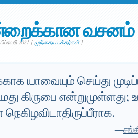
்றைக்கான வசனம்
 பிப்ரவரி 2021
[
முந்தைய பக்தர்கள்
]
்காக யாவையும் செய்து முடிப்ப
உமது கிருபை என்றுமுள்ளது; உ
 நெகிழவிடாதிருப்பீராக.
—
சங்க