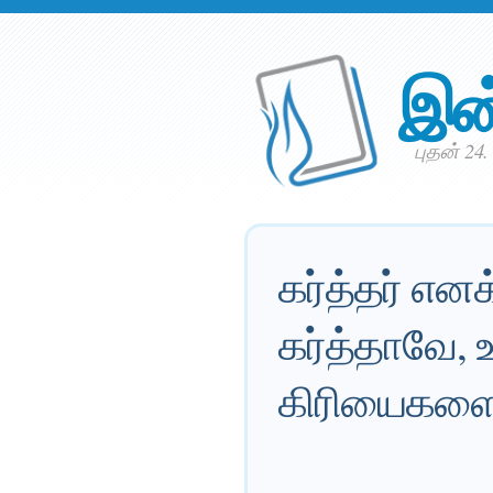
இன
புதன் 24.
கர்த்தர் எனக
கர்த்தாவே, 
கிரியைகளை