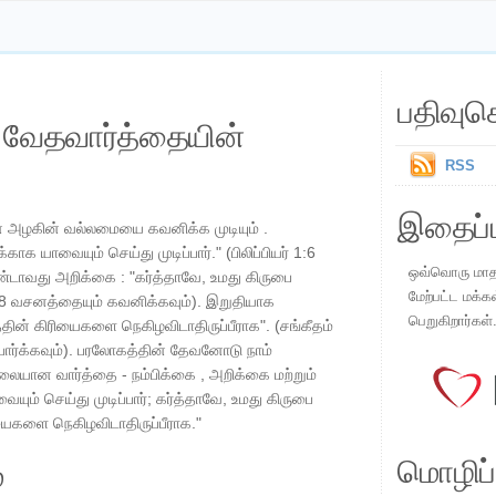
பதிவுச
ய வேதவார்த்தையின்
RSS
இதைப்ப
ன் அழகின் வல்லமையை கவனிக்க முடியும் .
காக யாவையும் செய்து முடிப்பார்." (பிலிப்பியர் 1:6
ஒவ்வொரு மாதமு
்டாவது அறிக்கை : "கர்த்தாவே, உமது கிருபை
மேற்பட்ட மக்க
3:8 வசனத்தையும் கவனிக்கவும்). இறுதியாக
பெறுகிறார்கள்
ின் கிரியைகளை நெகிழவிடாதிருப்பீராக". (சங்கீதம்
ர்க்கவும்). பரலோகத்தின் தேவனோடு நாம்
ையான வார்த்தை - நம்பிக்கை , அறிக்கை மற்றும்
யும் செய்து முடிப்பார்; கர்த்தாவே, உமது கிருபை
ியைகளை நெகிழவிடாதிருப்பீராக."
மொழிப்ப
்