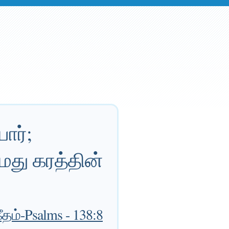
ார்;
மது கரத்தின்
ீதம்-Psalms - 138:8