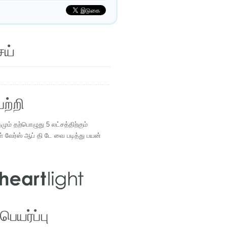
ெய்
ற்றி
ம் தற்பொழுது 5 லட்சத்திற்கும்
ள் வேர்ஸ் ஆப் தி டே வை படித்து பயன்
.
ெயர்ப்பு