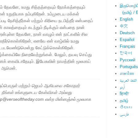
இருமொழிப்ப
ம் தேவனே, உமது சித்தத்தையும் நோக்கத்தையும்
(தமிழ் / E
நான் உறுதியாக நம்புகிறேன். உம்முடைய மக்கள்
English
டி நேசித்தீர்கள் மற்றும் கிரியை நடபித்தீர் என்பதைப்
中文
ல் என் காலத்தையும் கடந்தும் நீடிக்கும் என்பதை நான்
Deutsch
அன்புள்ள தேவனே, நான் வாழும் என் நாட்களில் சில
Español
எதிர்கொள்கிறேன், எனவே என் வாழ்வில் உமது
Français
டைபடவேண்டுமென்று கேட்டுக்கொள்கிறேன்.
한국어
க்கையிலே நிறைவேற்றுங்கள். மேலும், தயவு செய்து
Русский
ைக் கைவிடாதேயும். இயேசுவின் நாமத்தின் மூலமாய்
Português
். ஆமென்.
ภาษาไทย
اللغة العربية
ப்பொருள் மற்றும் ஜெபம் ஆகியவை சகோதரர்
اُردو
ு. நீங்கள் உங்களுடைய கேள்விகள் அல்லது
हिन्दी
elp@verseoftheday.com என்ற மின்னஞ்சல் மூலமாக
தமிழ்
తెలుగు
فارسی