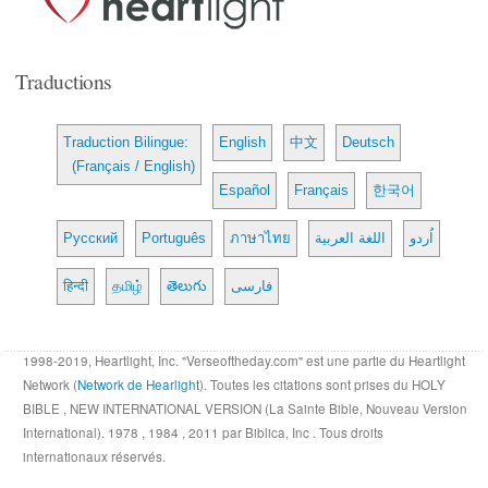
Traductions
Traduction Bilingue:
English
中文
Deutsch
(Français / English)
Español
Français
한국어
Русский
Português
ภาษาไทย
اللغة العربية
اُردو
हिन्दी
தமிழ்
తెలుగు
فارسی
1998-2019, Heartlight, Inc. "Verseoftheday.com" est une partie du Heartlight
Network (
Network de Hearlight
). Toutes les citations sont prises du HOLY
BIBLE , NEW INTERNATIONAL VERSION (La Sainte Bible, Nouveau Version
International). 1978 , 1984 , 2011 par Biblica, Inc . Tous droits
internationaux réservés.