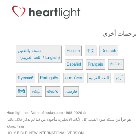
ترجمات أخري
Deutsch
中文
English
نسخة باللغتين:
(اللغة العربية / English)
Español
Français
한국어
اُردو
اللغة العربية
ภาษาไทย
Português
Русский
فارسی
తెలుగు
தமிழ்
हिन्दी
© 1998-2026 Heartlight, Inc. Verseoftheday.com
هو جزأ من شبكة ضوء القلب. كل الأيات الأنجليزية مأخوذة من (ما لم يذكر خلاف ذلك)
هذه النسخة
HOLY BIBLE, NEW INTERNATIONAL VERSION