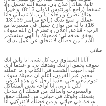
ثانياً، هناك إعلان بان: محبة الله تتحمل ولا
تسقط (راجع كورنثوس الأولى 8:13). وأخيراً،
هناك تضرع و رجاء : يا رب لا تنساني فأنا
عملك و صنع يديك (راجع مزامير 13:139-
16). يا له من توازن جميل في مسيرتنا مع
الرب - قناعة, اعلان, و تضرع. ان الله سوف
يحقق هدفه لي: فمحبتك يا الهي ستستمر
للأيد - من فضلك لا تتخاي عن عمل يديك .
صلاتي
آبانا السماوي رب كل شئ، انا واثق انك
سوف تحقق ارادتك وهدفك بي. و عندما اري
كيف أحببت الشعب في الكتاب و ما عملته
معهم عبر القرون، اعلم ان محبتك سوف
تدوم معي حتي بعدما ارحل عن هذه الارض.
لكن يا ربي، انا اواجه بعض المشاكل
والصعوبات واسألك من فضلك ان تتدخل
بنعمتك وقوتك في حياتي. من فضلك حقق
هدفك في حياتي. و من فضلك لا تتركني انا