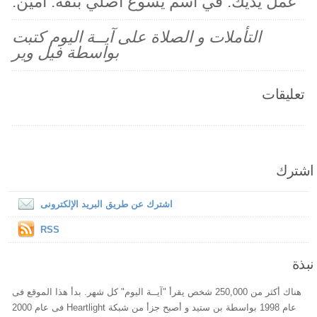
عمل يديك. في اسم يسوع اصلي بثقة. آمين.
التأملات و الصلاة على آيــة اليوم كتبت
بواسطة فيل وير
تعليقات
اشترك
اشترك عن طريق البريد الإلكترونى
RSS
نبذة
هناك أكثر من 250,000 شخص يقرأ "آيــة اليوم" كل شهر. بدأ هذا الموقع فى
عام 1998 بواسطة بن ستيد و أصبح جزأ من شبكة Heartlight فى عام 2000