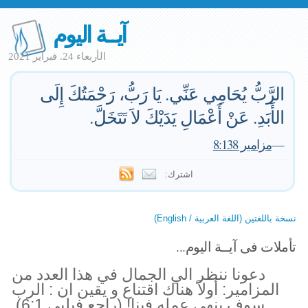
آيــة اليوم
الأربعاء 24. فبراير 2021
الرَّبُّ يُحَامِي عَنِّي. يَا رَبُّ، رَحْمَتُكَ إِلَى
الأَبَدِ. عَنْ أَعْمَالِ يَدَيْكَ لاَ تَتَخَلَّ.
—
مزامير 8:138
اشترك:
نسخة باللغتين (اللغة العربية / English)
تأملات فى آيــة اليوم...
دعونا ننظر الي الجمال في هذا العدد من
المزامير: أولاً هناك اقتناع و يقين ان : الرب
سوف ينهي عمله فينا! (راجع فيلبي 6:1).