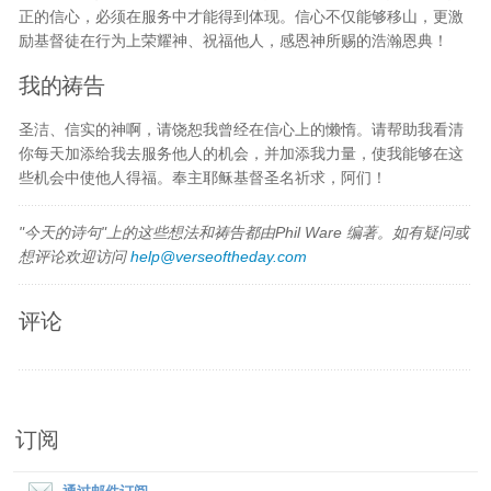
正的信心，必须在服务中才能得到体现。信心不仅能够移山，更激
励基督徒在行为上荣耀神、祝福他人，感恩神所赐的浩瀚恩典！
我的祷告
圣洁、信实的神啊，请饶恕我曾经在信心上的懒惰。请帮助我看清
你每天加添给我去服务他人的机会，并加添我力量，使我能够在这
些机会中使他人得福。奉主耶稣基督圣名祈求，阿们！
"今天的诗句"上的这些想法和祷告都由Phil Ware 编著。如有疑问或
想评论欢迎访问
help@verseoftheday.com
评论
订阅