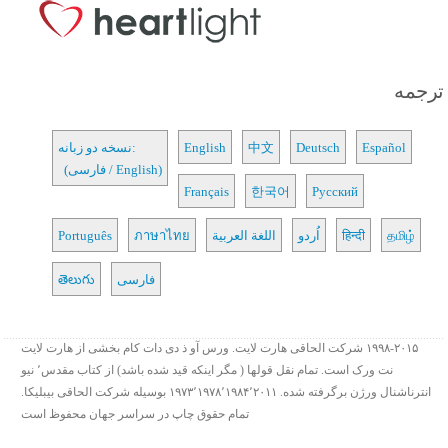
ترجمه
Español
Deutsch
中文
English
نسخه دو زبانه:
(فارسی / English)
Français
한국어
Русский
தமிழ்
हिन्दी
اُردو
اللغة العربية
ภาษาไทย
Português
فارسی
తెలుగు
۱۹۹۸-۲۰۱۵ شرکت الحاقی هارت لایت. ورس آو ذ دی دات کام بخشی از هارت لایت
نت ورک است. تمام نقل قولها ( مگر اینکه قید شده باشد) از کتاب مقدس٬ نیو
انترناشنال ورژن برگرفته شده. ۱۹۷۳٬۱۹۷۸٬۱۹۸۴٬۲۰۱۱ بوسیله شرکت الحاقی بیبلیکا.
تمام حقوق چاپ در سراسر جهان محفوظ است