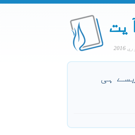
آیت
َیسے ہی