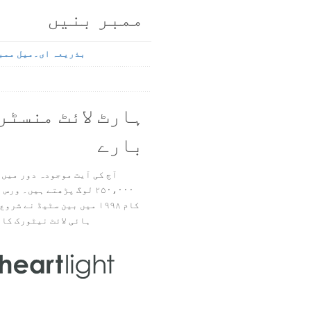
ممبر بنیں
بذریعہ ای۔میل ممب
ہارٹ لائٹ منسٹر
بارے
آج کی آیت موجودہ دور میں 
۲۵۰،۰۰۰ لوگ پڑھتے ہیں۔ ور
ہائی لائٹ نیٹورک کا 