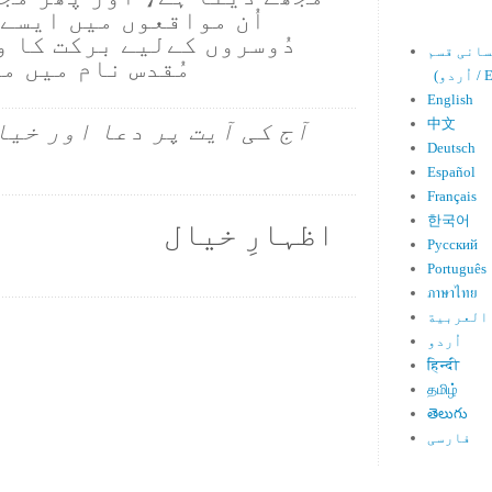
اُن مواقعوں میں ایسے
دُوسروں کےلیے برکت کا و
مُقدس نام میں م
Engl)
English
中文
آج کی آیت پر دعا اور خیا
Deutsch
Español
Français
한국어
اظہارِ خیال
Русский
Português
ภาษาไทย
العربية
اُردو
हिन्दी
தமிழ்
తెలుగు
فارسی