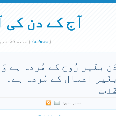
آج کے دن کی 
]
Archives
[
جمعه 26. فروري 2016
َن بغَیر رُوح کے مُردہ ہے و
غَیر اعمال کے مُردہ ہے۔
ممبر بنیں: