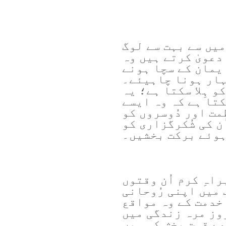
میں سے بہت سے لوگ
دعویٰ کرتے ہیں وہ
ایمان کے سچا ہونے
ہار ہونا چاہیئے۔
 ہِلا سکتا ہے؛ یہ
کتا ہے کہ وہ ایسے
مت اور دُوسروں کو
ن کی شُکرگزاری کو
ہوئے برکت بخشیں۔
اہِ کرم اُن وقتوں
 میں اپنی رُوحانی
 خدمت کے وہ مواقع
روز مرہ زندگی میں
ھے قوت بخش کہ میں