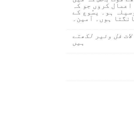
 اعمال کروں جو کہ
سیلہ ہو۔ یسُوع کے
انگتا ہوں۔ آمین۔
لات فل وئیر لکھتے
ہیں