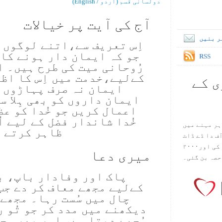
دولسانی قسم (اُردو / English)
آج کی آیت پر خیالات
ر بنیں
اِس تعریف سے،اتنے لوگوں 
جو کہ ایمان دار ہونے کا 
RSS
رُوحانی میت کی طرح ہیں۔ 
کےلیے،خدمت میں اِس کا اظ
ی کے
ایمان نہ صرف پہاڑوں کو
ایمان داروں کو بھی ہِلا س
اعمال کریں جو خُدا کو عظ
خُدا شاندار فضل کے لیے اُ
ہر مہنے میں
ظاہر کرتے 
س آف دا ڈے ڈاٹ
کام ۱۹۹۸ میں بین سٹیڈ نے شروع کی اور۲۰۰۰
میری دعا
حصہ بن گئی۔
پاک اور وفادار باپ، بر
کےلیے مجھے معاف کر دے جب
چال میں سُست رہا۔ مجھے
دیکھنے میں مدد کر جو تُو 
مُجھے دیتا ہے، اور پھر مج