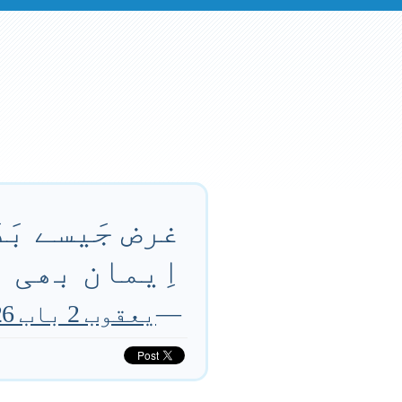
غرض جَیسے بَد
اِیمان بھی ب
—
یعقوب 2 باب 26 آیت