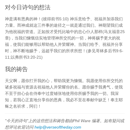
对今日诗句的想法
神是满有恩典的神！(彼得前书5:10) 神乐意给予、祝福并加添我们
力量。而神成就这三件事的途径之一就是通过我们。神期望我们成
为他祝福的管道。正如按才受托比喻中的忠心仆人那样(马太福音25
章)，当我们慷慨信实地管理神所交托的一切，神将赐予更大的祝
福，使我们能够用以帮助他人并荣耀神。当我们给予、祝福并分享
时，神不断地赐予，远超乎我们的所求所想！(参见哥林多后书9:6-
11;以弗所书3:20-21)
我的祷告
天父啊，愿你打开我的心，帮助我更为慷慨。我愿使用你所交托的
诸多祝福与资源去祝福他人并荣耀你的名。愿你赐予我勇气，使我
不至于担心会在侍奉中过度铺张地使用你所赐予我的一切。我深
知，若我心正直地分享你的恩典，我必不至在奉献中缺乏！奉主耶
稣之名祈求，阿们！
"今天的诗句"上的这些想法和祷告都由Phil Ware 编著。如有疑问或
想评论欢迎访问
help@verseoftheday.com