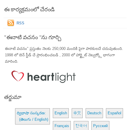
ఈ కార్యక్రమంలో చేరండి
RSS
"ఈనాటి వచనం "ను గూర్చి
ఈనాటి వచనం" ప్రస్తుతం నెలకు 250,000 మందికి పైగా పాఠకులచే చదువుతుంది.
1998 లో బెన్ స్టీడ్ చే ప్రారంభించబడి , 2000 లో హార్ట్లైట్ నెట్వర్క్లో భాగంగా
మారింది.
తర్జుమా
ద్విభాషా సంస్కరణ:
English
中文
Deutsch
Español
(తెలుగు / English)
Français
한국어
Русский