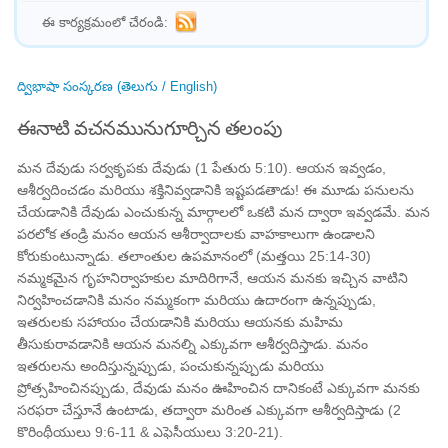
ఈ కార్యక్రమంలో చేరండి:
ద్విభాషా సంస్కరణ (తెలుగు / English)
ఈనాటి వచనమునుగూర్చిన తలంపు
మన దేవుడు సర్వకృపకు దేవుడు (1 పేతురు 5:10). ఆయన ఇవ్వడం,
ఆశీర్వదించడం మరియు శక్తినివ్వడానికి ఇష్టపడతాడు! ఈ మూడు పనులను
చేయడానికి దేవుడు ఎంచుకున్న మార్గాలలో ఒకటి మన ద్వారా ఇవ్వడమే. మన
పరలోక తండ్రి మనం ఆయన ఆశీర్వాదాలకు వాహకాలుగా ఉండాలని
కోరుకుంటున్నాడు. తలాంతుల ఉపమానంలో (మత్తయి 25:14-30)
నమ్మకమైన గృహనిర్వాహకుల మాదిరిగానే, ఆయన మనకు ఇచ్చిన వాటిని
నిర్వహించడానికి మనం నమ్మకంగా మరియు ఉదారంగా ఉన్నప్పుడు,
ఇతరులకు సహాయం చేయడానికి మరియు ఆయనకు మహిమ
తీసుకురావడానికి ఆయన మనల్ని ఎక్కువగా ఆశీర్వదిస్తాడు. మనం
ఇతరులను అందిస్తున్నప్పుడు, పంచుకున్నప్పుడు మరియు
ప్రోత్సహించినప్పుడు, దేవుడు మనం ఊహించిన దానికంటే ఎక్కువగా మనకు
సరఫరా చేస్తూనే ఉంటాడు, తద్వారా మరింత ఎక్కువగా ఆశీర్వదిస్తాడు (2
కొరింథీయులు 9:6-11 & ఎఫెసీయులు 3:20-21).