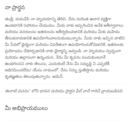
నా ప్రార్థన
తండ్రీ, దయచేసి నా హృదయాన్ని తెరిచి, నేను మరింత ఉదార ​​వ్యక్తిగా
ఉండటానికి సహాయం చేయుము. మీరు నాకు అప్పగించిన అనేక ఆశీర్వాదాలు
మరియు వనరులను ఇతరులను ఆశీర్వదించడానికి మరియు మీకు మహిమ
తీసుకురావడానికి ఉపయోగించాలనుకుంటున్నాను. మీరు నాకు ఇచ్చిన వాటిని
మీ సేవలో ధైర్యంగా మరియు విపరీతంగా ఉపయోగించుకోవడానికి, ఇతరులకు
ప్రయోజనం చేకూర్చడానికి నాకు ధైర్యాన్ని ఇవ్వండి. నా హృదయం స్వచ్ఛంగా
మరియు ఉల్లాసంగా ఉన్నందున, నేను మీ కృపను పంచుకుంటూనే
ఉండగలనని నాకు తెలుసు, ఎందుకంటే నేను మీ సమృద్ధి ని ఎప్పటికీ
అధిగమించలేను! యేసు నామంలో, నేను నిన్ను స్తుతిస్తాను మరియు
కృతజ్ఞతలు తెలుపుతున్నాను. ఆమెన్.
ఈనాటి వచనం" లోని భావన మరియు ప్రార్థన ఫీల్ వారే గారిచే వ్రాయబడినవి.
మీ అభిప్రాయములు