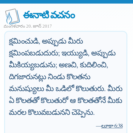
ఈనాటి వచనం
మంగళవారం 20. జూన్ 2017
క్షమించుడి, అప్పుడు మీరు
క్షమింపబడుదురు; ఇయ్యుడి, అప్పుడు
మీకియ్యబడును; అణచి, కుదిలించి,
దిగజారునట్లు నిండు కొలతను
మనుష్యులు మీ ఒడిలో కొలుతురు. మీరు
ఏ కొలతతో కొలుతురో ఆ కొలతతోనే మీకు
మరల కొలువబడునని చెప్పెను.
—
లూకా 6:38