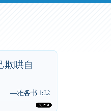
己欺哄自
—
雅各书 1:22