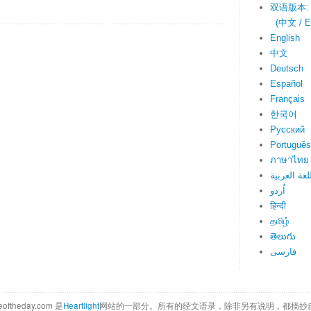
双语版本:
(中文 / En
English
中文
Deutsch
Español
Français
한국어
Русский
Português
ภาษาไทย
لغة العربية
اُردو
हिन्दी
தமிழ்
తెలుగు
فارسی
eoftheday.com 是
Heartlight
网站的一部分。所有的经文语录，除非另有说明，都摘抄