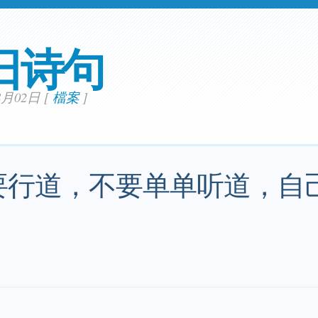
日诗句
08月02日
[
檔案
]
要行道，不要单单听道，自