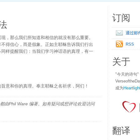
订阅
法
通过邮
展现，那么我们所知道和相信的就没有那么重要。
算不得信心，而是假象。正如主耶稣告诉我们行出
RSS
各同样提醒我们：当我们学习神话语的真理，有一
关于
！
"今天的诗句
Verseofth
的旨意和你的真理。奉主耶稣之名祈求，阿们！
成为
Heartligh
由Phil Ware 编著。如有疑问或想评论欢迎访问
翻译