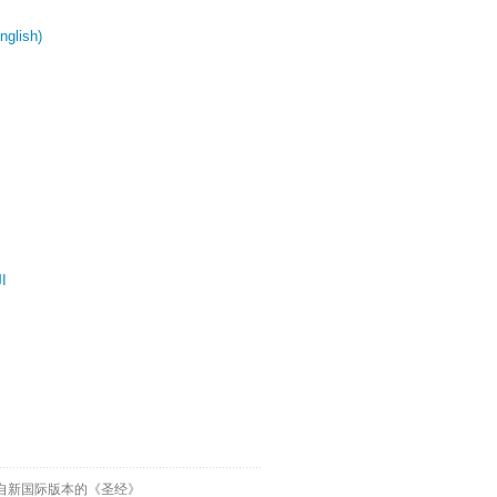
glish)
ال
自新国际版本的《圣经》