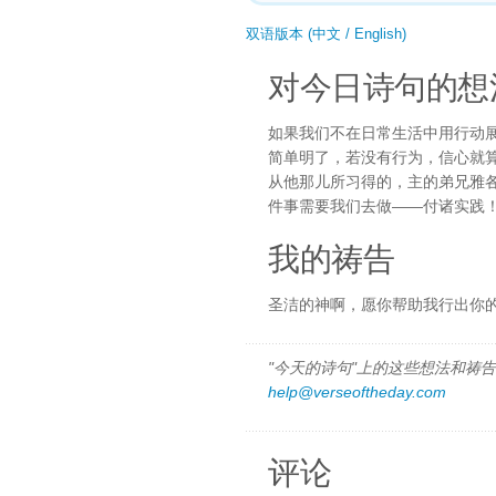
双语版本 (中文 / English)
对今日诗句的想
如果我们不在日常生活中用行动
简单明了，若没有行为，信心就
从他那儿所习得的，主的弟兄雅
件事需要我们去做——付诸实践
我的祷告
圣洁的神啊，愿你帮助我行出你
"今天的诗句"上的这些想法和祷告都
help@verseoftheday.com
评论