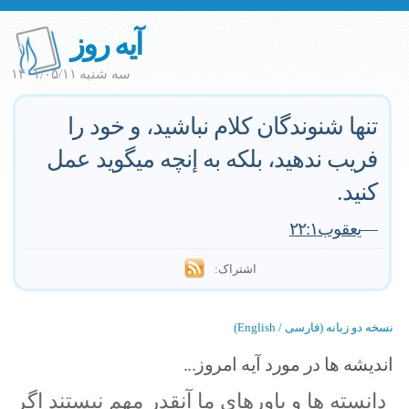
آیه روز
سه شنبه ۱۴۰۱/۰۵/۱۱
تنها شنوندگان كلام نباشيد، و خود را
فريب ندهيد، بلكه به إنچه ميگويد عمل
كنيد.
—
يعقوب٢٢:١
اشتراک:
نسخه دو زبانه (فارسی / English)
اندیشه ها در مورد آیه امروز...
دانسته ها و باورهاى ما آنقدر مهم نيستند اگر