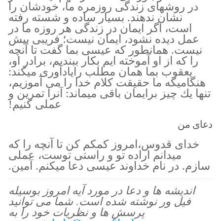
در روشهاى زندگى روزمره ما، خودشان را
نشان ندهند. بسيار ساده و شسته رفته
است، اگر ايمان در زندگى هر روزه ما در
عمل ديده نشود، ايمان نيست؛ فريبى بيش
نيست. همانطور كه عيسى بما گفت تا آنچه
را كه از او آموخته ايم بكار ببنديم، برادر او،
يعقوب بما همان مطلب رايادآورى ميكند:
هنگاميكه ما حقيقت كلام خدا را مى آموزيم،
تنها يك چيز برايمان باقى ميماند: آنرا تمرين و
عملى كنيم!
دعای من
خداى قدوس،امروز كمكم كن تا آنچه را كه
ميدانم اراده تو و راستى توست، عملى
سازم. در نام خداوند عيسى دعا ميكنم. آمين.
اندیشه ها و دعا در مورد آیه امروز بوسیله
فیل ور نوشته شده است. شما می توانید
پرسش ها و نظریات خود را به