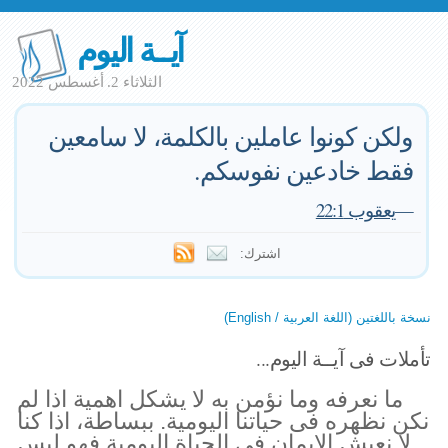
آيــة اليوم
الثلاثاء 2. أغسطس 2022
ولكن كونوا عاملين بالكلمة، لا سامعين
فقط خادعين نفوسكم.
—
يعقوب 22:1
اشترك:
نسخة باللغتين (اللغة العربية / English)
تأملات فى آيــة اليوم...
ما نعرفه وما نؤمن به لا يشكل اهمية اذا لم
نكن نظهره فى حياتنا اليومية. ببساطة، اذا كنا
لا نعيش الايمان فى الحياة اليومية فهو ليس