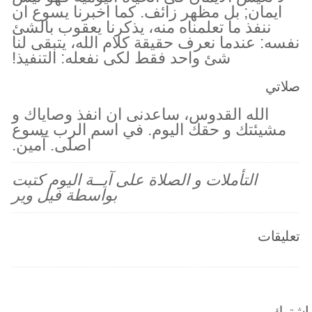
ايمان; بل مظهر زائف. كما اخبرنا يسوع ان
ننفذ ما تعلمناه منه، يذكرنا يعقوب بالشئ
نفسه: عندما نعرف حقيقة كلام الله، يتبقى لنا
شئ واحد فقط لكى نفعله: التنفيذ!
صلاتي
الله القدوس، ساعدنى ان انفذ وصاياك و
مشيئتك و حقك اليوم. في اسم الرب يسوع
اصلى. آمين.
التأملات و الصلاة على آيــة اليوم كتبت
بواسطة فيل وير
تعليقات
اشترك