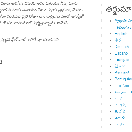
 ఏంటో మాకు తెలిసిన విషయాలను మరియు నీవు మాకు
తర్జుమా
ట్టడానికి మాకు సహాయం చేయి. ప్రియ ప్రభువా, మేము
రోజు మరియు ప్రతి రోజూ ఆ కార్యాలను ఎంతో ఆసక్తితో
ద్విభాషా స
యేసు నామములో ప్రార్థిస్తున్నాను. ఆమెన్.
(తెలుగు /
English
్థన ఫీల్ వారే గారిచే వ్రాయబడినవి.
中文
Deutsch
Español
ు
Français
한국어
Русский
Português
ภาษาไทย
 العربية
اُردو
हिन्दी
தமிழ்
తెలుగు
فارسی