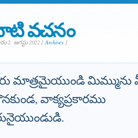
ాటి వచనం
ం 2. ఆగస్టు 2022
[
Archives
]
రు మాత్రమైయుండి మిమ్మును 
నకుండ, వాక్యప్రకారము
ారునైయుండుడి.