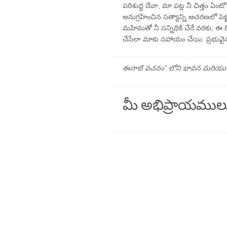
పరిశుద్ధ దేవా, మా పట్ల నీ చిత్తం
అనుగ్రహించిన సత్యాన్ని ఆచరణలో పె
మహిమతో నీ సన్నిధికి చేరే వరకు, ఈ 
చేసేలా మాకు సహాయం చేయి. ప్రభువైన 
ఈనాటి వచనం" లోని భావన మరియు ప్రార
మీ అభిప్రాయముల