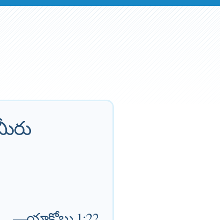
మీరు
—
యాకోబు 1:22