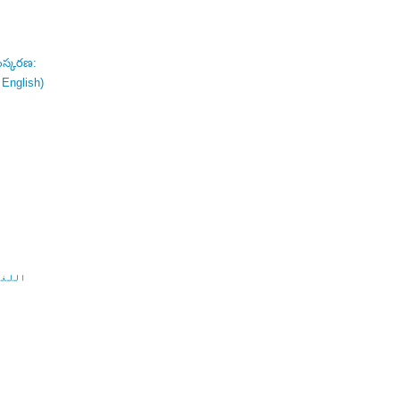
ంస్కరణ:
 English)
اللغة