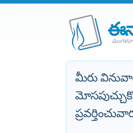
ఈన
మంగళవార
మీరు వినువా
మోసపుచ్చుకొ
ప్రవర్తించువ