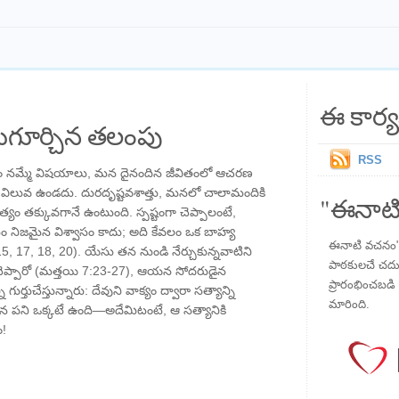
ఈ కార్య
గూర్చిన తలంపు
RSS
 నమ్మే విషయాలు, మన దైనందిన జీవితంలో ఆచరణ
గా విలువ ఉండదు. దురదృష్టవశాత్తు, మనలో చాలామందికి
"ఈనాటి
యం తక్కువగానే ఉంటుంది. స్పష్టంగా చెప్పాలంటే,
సం నిజమైన విశ్వాసం కాదు; అది కేవలం ఒక బాహ్య
ఈనాటి వచనం" ప
 17, 18, 20). యేసు తన నుండి నేర్చుకున్నవాటిని
పాఠకులచే చదువు
ెప్పారో (మత్తయి 7:23-27), ఆయన సోదరుడైన
ప్రారంభించబడి ,
తుచేస్తున్నారు: దేవుని వాక్యం ద్వారా సత్యాన్ని
మారింది.
 పని ఒక్కటే ఉంది—అదేమిటంటే, ఆ సత్యానికి
ం!