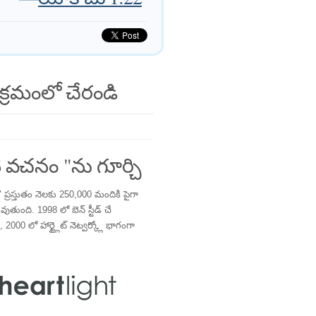
క్రమంలో చేరండి
 వచనం "ను గూర్చి
్రస్తుతం నెలకు 250,000 మందికి పైగా
తుంది. 1998 లో బెన్ స్టీడ్ చే
 2000 లో హార్ట్లైట్ నెట్వర్క్లో భాగంగా