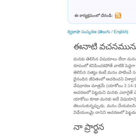
ఈ కార్యక్రమంలో చేరండి:
ద్విభాషా సంస్కరణ (తెలుగు / English)
ఈనాటి వచనమును
మనకు తెలిసిన విషయాలు లేదా మనం
రూపంలో కనిపించకపోతే వాటికి పెద్ద
తెలిసిన సత్యం కంటే మనం పాటించే సత్
దైనందిన జీవితంలో ఆచరించని విశ్వా
వేషధారణ మాత్రమే (యాకోబు 2:14-15,
ఆచరణలో పెట్టమని మనకు ఎలాగైతే చ
యాకోబు కూడా మనకు అదే విషయాన్ని గుర్
తెలుసుకున్నప్పుడు, మనం చేయవలసిన
విధేయులమై దానిని ఆచరణలో పెట్టడ
నా ప్రార్థన