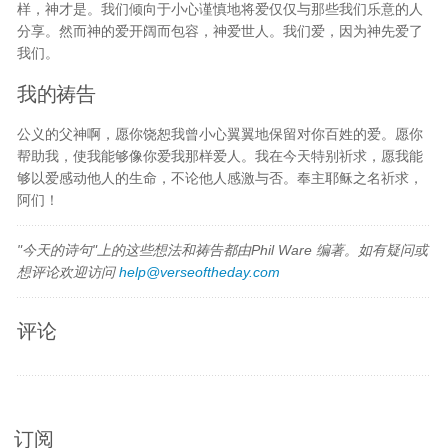
样，神才是。我们倾向于小心谨慎地将爱仅仅与那些我们乐意的人
分享。然而神的爱开阔而包容，神爱世人。我们爱，因为神先爱了
我们。
我的祷告
公义的父神啊，愿你饶恕我曾小心翼翼地保留对你百姓的爱。愿你
帮助我，使我能够像你爱我那样爱人。我在今天特别祈求，愿我能
够以爱感动他人的生命，不论他人感激与否。奉主耶稣之名祈求，
阿们！
"今天的诗句"上的这些想法和祷告都由Phil Ware 编著。如有疑问或
想评论欢迎访问
help@verseoftheday.com
评论
订阅