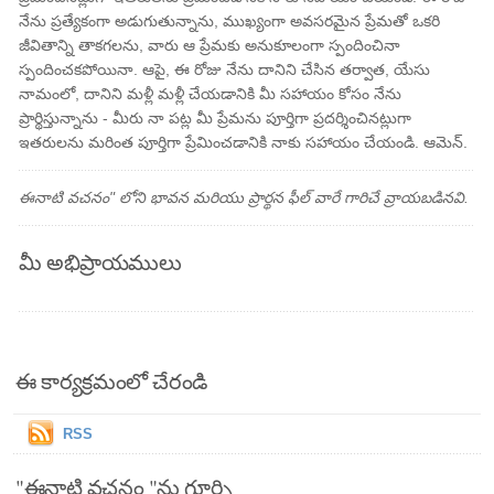
నేను ప్రత్యేకంగా అడుగుతున్నాను, ముఖ్యంగా అవసరమైన ప్రేమతో ఒకరి
జీవితాన్ని తాకగలను, వారు ఆ ప్రేమకు అనుకూలంగా స్పందించినా
స్పందించకపోయినా. ఆపై, ఈ రోజు నేను దానిని చేసిన తర్వాత, యేసు
నామంలో, దానిని మళ్లీ మళ్లీ చేయడానికి మీ సహాయం కోసం నేను
ప్రార్థిస్తున్నాను - మీరు నా పట్ల మీ ప్రేమను పూర్తిగా ప్రదర్శించినట్లుగా
ఇతరులను మరింత పూర్తిగా ప్రేమించడానికి నాకు సహాయం చేయండి. ఆమెన్.
ఈనాటి వచనం" లోని భావన మరియు ప్రార్థన ఫీల్ వారే గారిచే వ్రాయబడినవి.
మీ అభిప్రాయములు
ఈ కార్యక్రమంలో చేరండి
RSS
"ఈనాటి వచనం "ను గూర్చి