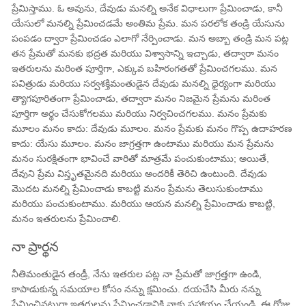
ప్రేమిస్తాము. ఓ అవును, దేవుడు మనల్ని అనేక విధాలుగా ప్రేమించాడు, కానీ
యేసులో మనల్ని ప్రేమించడమే అంతిమ ప్రేమ. మన పరలోక తండ్రి యేసును
పంపడం ద్వారా ప్రేమించడం ఎలాగో నేర్పించాడు. మన అబ్బా తండ్రి మన పట్ల
తన ప్రేమతో మనకు భద్రత మరియు విశ్వాసాన్ని ఇచ్చాడు, తద్వారా మనం
ఇతరులను మరింత పూర్తిగా, ఎక్కువ బహిరంగతతో ప్రేమించగలము. మన
పవిత్రుడు మరియు సర్వశక్తిమంతుడైన దేవుడు మనల్ని ధైర్యంగా మరియు
త్యాగపూరితంగా ప్రేమించాడు, తద్వారా మనం నిజమైన ప్రేమను మరింత
పూర్తిగా అర్థం చేసుకోగలము మరియు నిర్వచించగలము. మనం ప్రేమకు
మూలం మనం కాదు: దేవుడు మూలం. మనం ప్రేమకు మనం గొప్ప ఉదాహరణ
కాదు: యేసు మూలం. మనం జాగ్రత్తగా ఉంటాము మరియు మన ప్రేమను
మనం సురక్షితంగా భావించే వారితో మాత్రమే పంచుకుంటాము; అయితే,
దేవుని ప్రేమ విస్తృతమైనది మరియు అందరికీ తెరిచి ఉంటుంది. దేవుడు
మొదట మనల్ని ప్రేమించాడు కాబట్టి మనం ప్రేమను తెలుసుకుంటాము
మరియు పంచుకుంటాము. మరియు ఆయన మనల్ని ప్రేమించాడు కాబట్టి,
మనం ఇతరులను ప్రేమించాలి.
నా ప్రార్థన
నీతిమంతుడైన తండ్రీ, నేను ఇతరుల పట్ల నా ప్రేమతో జాగ్రత్తగా ఉండి,
కాపాడుకున్న సమయాల కోసం నన్ను క్షమించు. దయచేసి మీరు నన్ను
ప్రేమించినట్లుగా ఇతరులను ప్రేమించడానికి నాకు సహాయం చేయండి. ఈ రోజు