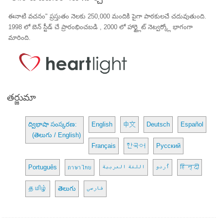
ఈనాటి వచనం" ప్రస్తుతం నెలకు 250,000 మందికి పైగా పాఠకులచే చదువుతుంది.
1998 లో బెన్ స్టీడ్ చే ప్రారంభించబడి , 2000 లో హార్ట్లైట్ నెట్వర్క్లో భాగంగా
మారింది.
తర్జుమా
ద్విభాషా సంస్కరణ:
English
中文
Deutsch
Español
(తెలుగు / English)
Français
한국어
Русский
Português
ภาษาไทย
اللغة العربية
اُردو
हिन्दी
தமிழ்
తెలుగు
فارسی