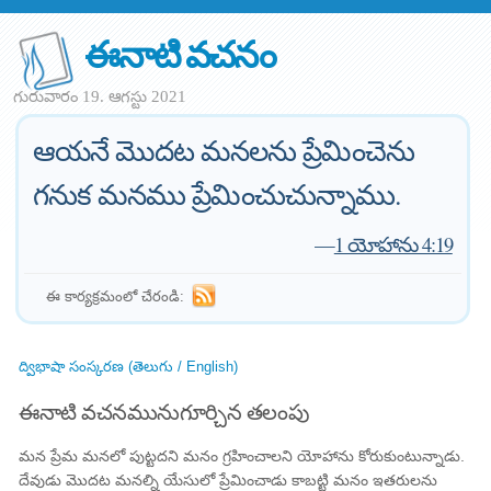
ఈనాటి వచనం
గురువారం 19. ఆగస్టు 2021
ఆయనే మొదట మనలను ప్రేమించెను
గనుక మనము ప్రేమించుచున్నాము.
—
1 యోహాను 4:19
ఈ కార్యక్రమంలో చేరండి:
ద్విభాషా సంస్కరణ (తెలుగు / English)
ఈనాటి వచనమునుగూర్చిన తలంపు
మన ప్రేమ మనలో పుట్టదని మనం గ్రహించాలని యోహాను కోరుకుంటున్నాడు.
దేవుడు మొదట మనల్ని యేసులో ప్రేమించాడు కాబట్టి మనం ఇతరులను