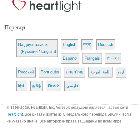
Перевод
На двух языках:
English
中文
Deutsch
(Русский / English)
Español
Français
한국어
Русский
Português
ภาษาไทย
اللغة العربية
اُردو
हिन्दी
தமிழ்
తెలుగు
فارسی
© 1998-2026, Heartlight, Inc. Verseoftheday.com является частью сети
Heartlight
. Все цитаты взяты из Синодального перевода Библии, если
не указано иначе. Все авторские права защищены во всем мире.