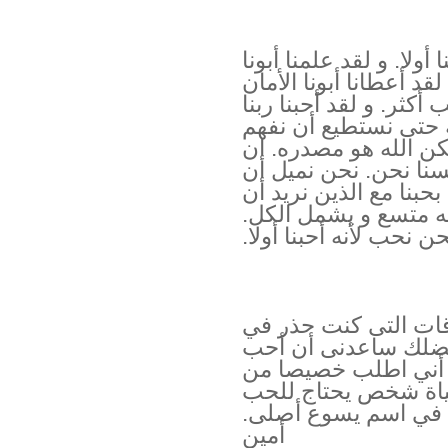
أولا. و لقد علمنا أبونا
 أعطانا أبونا الأمان
كثر. و لقد أحبنا ربنا
 حتى نستطيع أن نفهم
ن الله هو مصدره. ان
سنا نحن. نحن نميل أن
بنا مع الذين نريد أن
ه متسع و يشمل الكل.
ن نحب لأنه أحبنا أولا.
وقات التى كنت حذر في
فضلك ساعدنى أن أحب
ت. أني اطلب خصيصا من
حياة شخص يحتاج للحب
. في اسم يسوع أصلى.
أمين