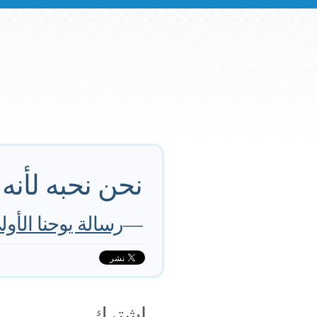
نحن نحبه لأنه ه
—
رسالة يوحنا الأولى :4
اشترك