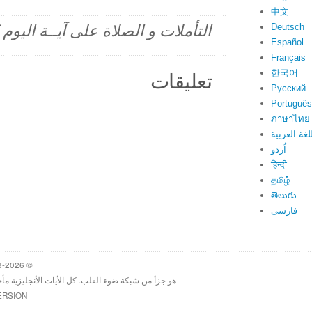
中文
Deutsch
التأملات و الصلاة على آيــة اليو
Español
Français
한국어
تعليقات
Русский
Português
ภาษาไทย
لغة العربية
اُردو
हिन्दी
தமிழ்
తెలుగు
فارسی
© 1998-2026 Heartlight, Inc. Verseoftheday.com
هو جزأ من شبكة ضوء القلب. كل الأيات الأنجليزية مأ
ERSION