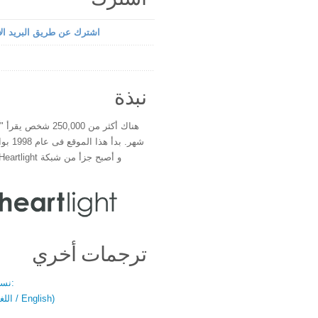
اشترك عن طريق البريد الإ
نبذة
هناك أكثر من 250,000 شخ
شهر. بدأ 
و أصبح جزأ من شبكة Heartlight فى عام 2000
ترجمات أخري
نسخة باللغتين:
(اللغة العربية / English)