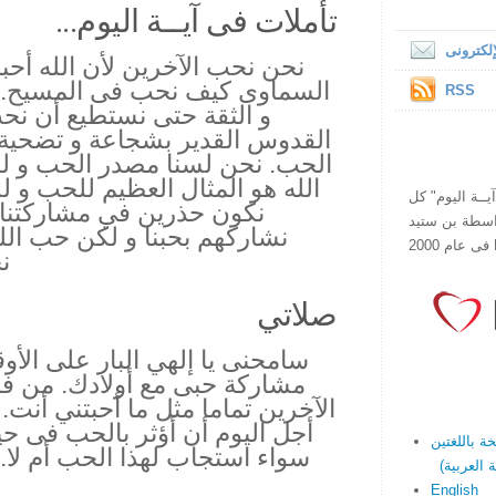
تأملات فى آيــة اليوم...
لكترونى
نحن نحب الآخرين لأن الله أحبنا 
السماوى كيف نحب فى المسيح. لقد
RSS
و الثقة حتى نستطيع أن نحب أ
القدوس القدير بشجاعة و تضحية
الحب. نحن لسنا مصدر الحب و لك
الله هو المثال العظيم للحب و ل
ص يقرأ "آيــة اليوم" كل
نكون حذرين في مشاركتنا بح
هذا الموقع فى عام 1998 بواسطة بن ستيد
نشاركهم بحبنا و لكن حب الل
نح
صلاتي
سامحنى يا إلهي البار على الأ
مشاركة حبى مع أولادك. من 
الآخرين تماما مثل ما أحبتني أن
أجل اليوم أن أؤثر بالحب فى 
سواء استجاب لهذا الحب أم لا
English