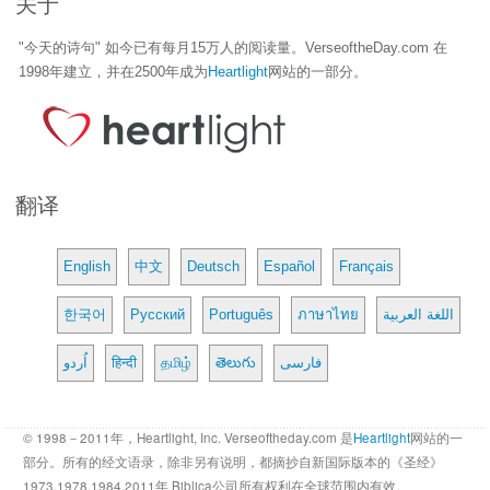
关于
"今天的诗句" 如今已有每月15万人的阅读量。VerseoftheDay.com 在
1998年建立，并在2500年成为
Heartlight
网站的一部分。
翻译
English
中文
Deutsch
Español
Français
한국어
Русский
Português
ภาษาไทย
اللغة العربية
اُردو
हिन्दी
தமிழ்
తెలుగు
فارسی
© 1998－2011年，Heartlight, Inc. Verseoftheday.com 是
Heartlight
网站的一
部分。所有的经文语录，除非另有说明，都摘抄自新国际版本的《圣经》
1973,1978,1984,2011年 Biblica公司所有权利在全球范围内有效。