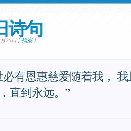
日诗句
09月26日
[
檔案
]
世必有恩惠慈爱随着我， 
，直到永远。”