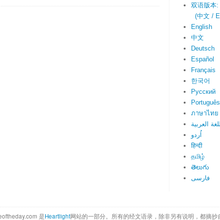
双语版本:
(中文 / En
English
中文
Deutsch
Español
Français
한국어
Русский
Português
ภาษาไทย
لغة العربية
اُردو
हिन्दी
தமிழ்
తెలుగు
فارسی
eoftheday.com 是
Heartlight
网站的一部分。所有的经文语录，除非另有说明，都摘抄