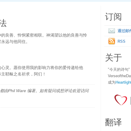
订阅
法
通过邮
神的良善、怜悯紧密相联。神渴望以他的良善与怜
家永远与他同住。
RSS
关于
的心灵。愿你使用我的影响力将你的爱传递给他
"今天的诗句
奉主耶稣之名祈求，阿们！
Verseofth
成为
Heartligh
由Phil Ware 编著。如有疑问或想评论欢迎访问
翻译