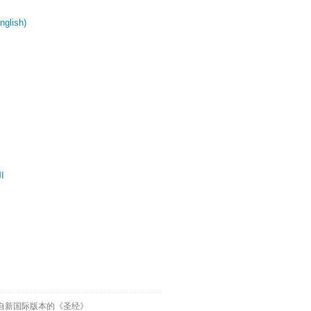
glish)
ال
自新国际版本的《圣经》