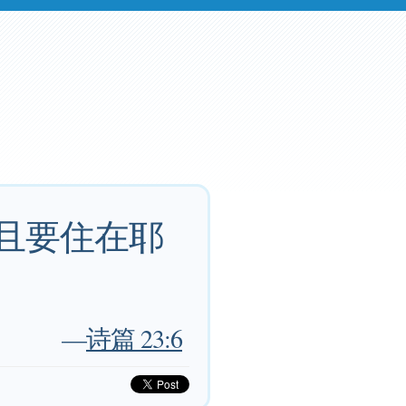
我且要住在耶
—
诗篇 23:6