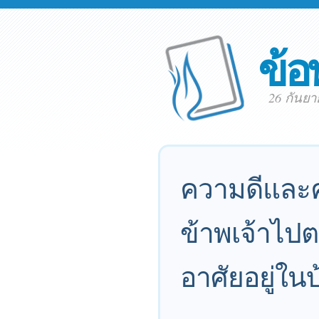
ข้อ
26 กันย
ความดีและค
ข้าพเจ้าไป
อาศัยอยู่ใ