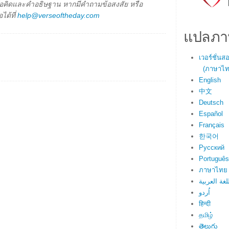
็นข้อคิดและคำอธิษฐาน หากมีคำถามข้อสงสัย หรือ
ได้ที่
help@verseoftheday.com
แปลภา
เวอร์ชั่น
(ภาษาไทย
English
中文
Deutsch
Español
Français
한국어
Русский
Português
ภาษาไทย
لغة العربية
اُردو
हिन्दी
தமிழ்
తెలుగు