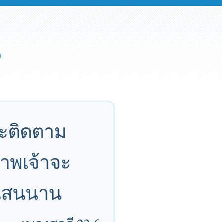
จะติดตาม
าพเจ้าจะ
นแสนนาน