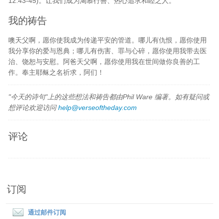
12:43-45)。让我们成为渴慕行善、热心追求和睦之人。
我的祷告
噢天父啊，愿你使我成为传递平安的管道。哪儿有仇恨，愿你使用
我分享你的爱与恩典；哪儿有伤害、罪与心碎，愿你使用我带去医
治、饶恕与安慰。阿爸天父啊，愿你使用我在世间做你良善的工
作。奉主耶稣之名祈求，阿们！
"今天的诗句"上的这些想法和祷告都由Phil Ware 编著。如有疑问或
想评论欢迎访问
help@verseoftheday.com
评论
订阅
通过邮件订阅