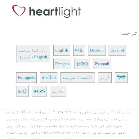
ترجمہ
Español
Deutsch
中文
English
دولسانی قسم:
(اُردو / English)
Français
한국어
Русский
हिन्दी
اُردو
اللغة العربية
ภาษาไทย
Português
فارسی
తెలుగు
தமிழ்
ہائی لائٹ آئی این سی۔ کاپی رائٹ ۱۹۹۸-۲۰۱۳ ۔ ورس آف دا ڈے ڈاٹ کام اب
ہائی لائٹ نیٹورک کا حصہ ہے۔ کلام کے تمام سوالات، جن کا اشارہ دوسری
صورت میں کیا گیا ہے، سب کچھ بائبل مقدس سے لیا گیا ہے، نیا بین
الاقوامی قسم۔ کاپی رائٹ ۱۹۷۳،۱۹۷۸،۱۹۸۴،۲۰۱۱، آئی این سی۔ تمام