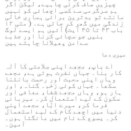
چیزیں صاف کرنی چاہیے، لیکن اگر
ہم سرگرمی سے کسی اچھائی کو نہیں
مانتے تو بدترین برائی ہماری خالی
زندگی میں گھر کر جاتی ہے۔ ( متی ۱۲
باب ۴۳ تا ۴۵ آیت) آئیں ہم ایسے لوگ
بنیں جو سچائی کرنا اور جذبے
سےامن پھیلانا چاہتے ہیں
میری دعا
اے باپ، مجھے اپنی سلامتی کا آلہ
کار بنا۔ جہاں نفرت ہوتی ہے، مجھے
وہاں اپنی محبت اور رحمت بانٹنا
سکھا۔ جہاں کوئی زخم۔ گناہ، اور
ہار ہو، وہاں مجھے شفا، معافی اور
سکون کے لیے استعمال کر۔ مہربانی
فرما کر، میرے ابّا، مجھے اپنی
دنیا میں اچھے کام کے لیے استعمال
کر۔ یسوع کے نام میں مانگتا ہوں۔
آمین۔