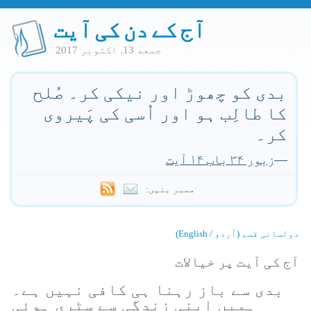
آج کے دن کی آیت
جمعه 13. اكتوبر 2017
بدی کو چھوڑ اور نیکی کر۔ صُلح
کا طالِب ہو اور اُسی کی پَیروی
کر۔
—
زبور ۳۴ باب ۱۴ آیت
ممبر بنیں:
دولسانی قسم (اُردو / English)
آج کی آیت پر خیالات
بدی سے باز رہنا ہی کافی نہیں ہے۔
ہمیں اپنی زندگی سے سٹری ہوئی