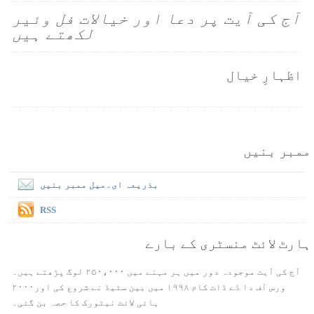
آج کی آیت پر دعا اور خیالات فل وئیر
لکھتے ہیں
اظہارِ خیال
ممبر بنیں
بذریعہ ای۔میل ممبر بنیں
RSS
ہارٹ لائٹ منسٹری کے بارے
آج کی آیت موجودہ دور میں ہر مہنے میں ۲۵۰،۰۰۰ لوگ پڑھتے ہیں۔
ورس آف دا ڈے ڈاٹ کام ۱۹۹۸ میں بین سٹیڈ نے شروع کی اور۲۰۰۰
ہائی لائٹ نیٹورک کا حصہ بن گئی۔