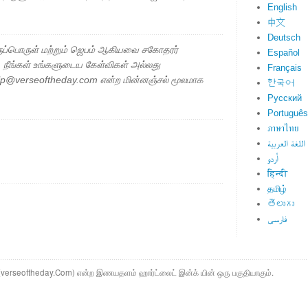
English
中文
Deutsch
ப்பொருள் மற்றும் ஜெபம் ஆகியவை சகோதரர்
Español
ு. நீங்கள் உங்களுடைய கேள்விகள் அல்லது
Français
elp@verseoftheday.com என்ற மின்னஞ்சல் மூலமாக
한국어
Русский
Português
ภาษาไทย
اللغة العربية
اُردو
हिन्दी
தமிழ்
తెలుగు
فارسی
ம் (verseoftheday.Com) என்ற இணயதளம் ஹார்ட்லைட் இன்க் யின் ஒரு பகுதியாகும்.