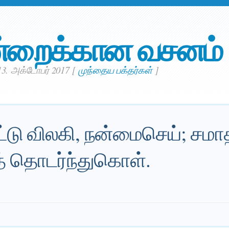
்றைக்கான வசனம்
3. அக்டோபர் 2017
[
முந்தைய பக்தர்கள்
]
்டு விலகி, நன்மைசெய்; சம
் தொடர்ந்துகொள்.