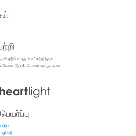
ெய்
ற்றி
ம் தற்பொழுது 5 லட்சத்திற்கும்
ள் வேர்ஸ் ஆப் தி டே வை படித்து பயன்
.
ெயர்ப்பு
திப்பு:
nglish)