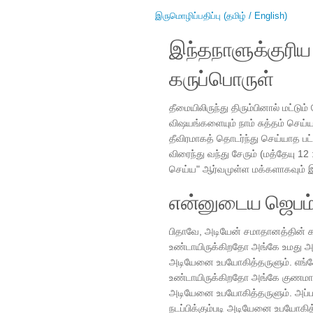
இருமொழிப்பதிப்பு (தமிழ் / English)
இந்தநாளுக்குரி
கருப்பொருள்
தீமையிலிருந்து திரும்பினால் மட்டு
விஷயங்களையும் நாம் சுத்தம் செய
தீவிரமாகத் தொடர்ந்து செய்யாத பட
விரைந்து வந்து சேரும் (மத்தேயு 1
செய்ய" ஆர்வமுள்ள மக்களாகவும் இ
என்னுடைய ஜெபம
பிதாவே, அடியேன் சமாதானத்தின் 
உண்டாயிருக்கிறதோ அங்கே உமது அன
அடியேனை உபயோகித்தருளும். எங்கே
உண்டாயிருக்கிறதோ அங்கே குணமாக்க
அடியேனை உபயோகித்தருளும். அப்பா
நடப்பிக்கும்படி அடியேனை உபயோகித