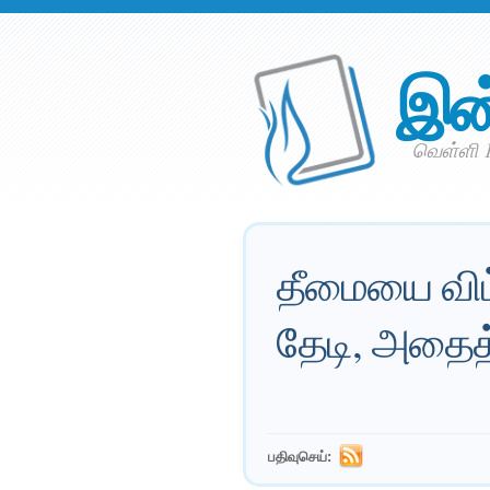
இன
வெள்ளி 1
தீமையை விட
தேடி, அதைத
பதிவுசெய்: