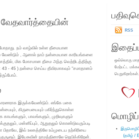
பதிவுச
ய வேதவார்த்தையின்
RSS
இதைப்ப
ம் போதாது. நம் வாழ்வில் உள்ள தீமையான
்ய வேண்டும் , ஆனால் நாம் நன்மையான காரியங்களை
ஒவ்வொரு மாதமு
்சத்தில், மிக மோசமான தீமை அந்த வெற்றிடத்திற்கு
மேற்பட்ட மக்க
2 : 43 - 45 ).நன்மை செய்ய தீவிரமாகவும் "சமாதானம்
பெறுகிறார்கள்
ருப்போம்.
்
காரணராக இருக்கவேண்டும். எங்கே பகை
்பையும், கிருபையையும் பகிர்ந்துகொள்ள
மொழிப்ப
 காயங்களும், பாவங்களும், முறிவுகளும்
ுதலும், மன்னிப்பும், ஆறுதலும் கொண்டுவரும்படி
இருமொழிப்ப
 பிதாவே, இவ் உலகத்திலே உம்முடைய நற்கிரியை
(தமிழ் / E
்தருளும். இயேசுவின் நாமத்தினாலே ஜெபிக்கிறேன்.